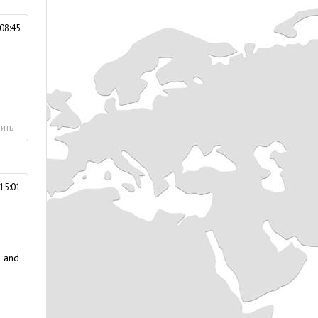
08:45
ить
15:01
s and