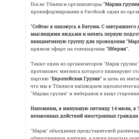
После Тбилиси организаторы
"Марша грузин
проинформировали в Facebook один из орг
"Сейчас я нахожусь в Батуми. С завтрашнего
мыслящими людьми и начать первую подгото
инициативную группу для проведения "Марша
прямом эфире на телевидения
"Иберия"
.
Также один из организаторов "Марш грузин
противовес митинга которого планируют ст
партию "
Европейская Грузия"
и цель их мит
что мы в Тбилиси наблюдаем идеологическог
"Марша грузин" и либералов в виде старонн
Напомним, в минувшую пятницу 14 июля, в Т
незаконных действий иностранных граждан 
"Марш" объединил представителей различны
общественные деятели, а также простых гр