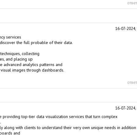
ответ
16-07-2024, 
ncy
services
iscover the full probable of their data.
techniques, collecting
es, and placing up
ve advanced analytics patterns and
ta visual images through dashboards.
ответ
16-07-2024, 
de providing top-tier
data visualization services
that turn complex
.
y along with clients to understand their very own unique needs in addition
hboards and