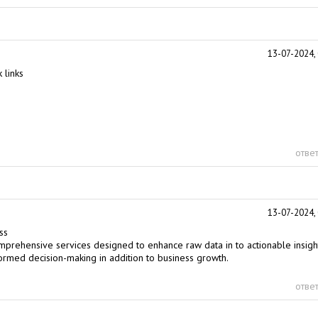
13-07-2024, 
 links
ответ
13-07-2024, 
ss
mprehensive services designed to enhance raw data in to actionable insight
ormed decision-making in addition to business growth.
ответ