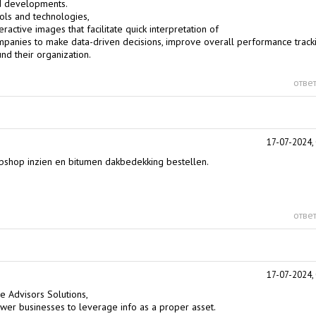
nd developments.
ools and technologies,
eractive images that facilitate quick interpretation of
ompanies to make data-driven decisions, improve overall performance track
nd their organization.
ответ
17-07-2024, 
ebshop inzien en bitumen dakbedekking bestellen.
ответ
17-07-2024, 
ce Advisors
Solutions,
wer businesses to leverage info as a proper asset.