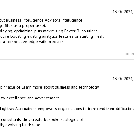
13-07-2024, 
ut Business Intelligence Advisors
Intelligence
 files as a proper asset.
loying, optimizing, plus maximizing Power BI solutions
're boosting existing analytics features or starting fresh,
to a competitive edge with precision.
ответ
13-07-2024, 
e pinnacle of
Learn more about business and technology
t to excellence and advancement.
ghtray Alternatives empowers organizations to transcend their difficultie
consultants, they create bespoke strategies of
dly evolving landscape.