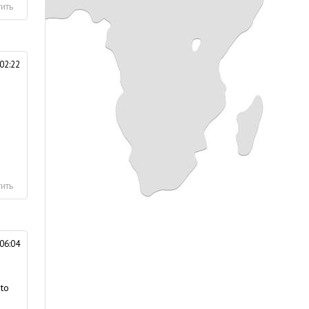
ить
02:22
ить
06:04
 to