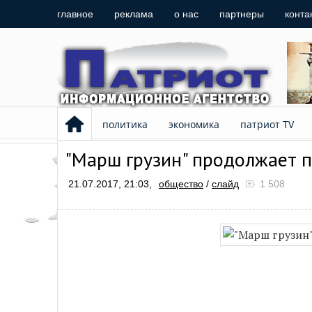
главное
реклама
о нас
партнеры
конта
политика
экономика
патриот TV
"Марш грузин" продолжает 
21.07.2017, 21:03,
общество
/
слайд
1 508