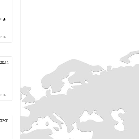
ing,
ить
00:11
ить
02:01