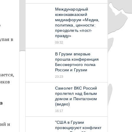
Международный
южнокавказский
медиафорум «Медиа,
о
политика, ценности:
преодолеть «пост-
правду»
упая в
09:32
В Грузии впервые
прошла конференция
Бессмертного полка
России и Грузии
чается,
23:23
ников
Самолет ВКС Россий
пролетел над Белым
домом и Пентагоном
ив
(видео)
16:17
"США в Грузии
ий и
провоцируют конфликт