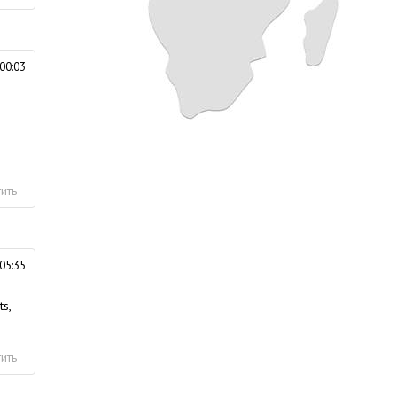
00:03
ить
05:35
s,
ить