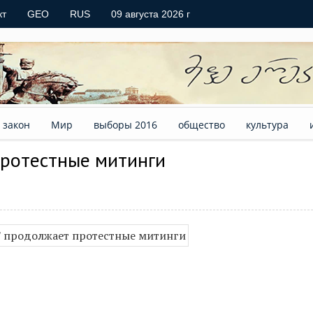
кт
GEO
RUS
09 августа 2026 г
закон
Мир
выборы 2016
общество
культура
протестные митинги