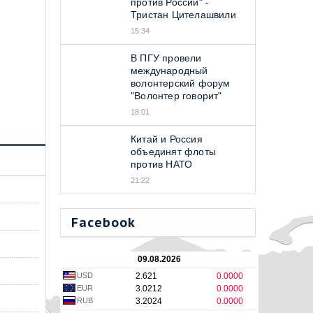
против Россий" -
Тристан Цителашвили
15:34
В ПГУ провели
международный
волонтерский форум
"Волонтер говорит"
18:01
Китай и Россия
объединят флоты
против НАТО
21:22
Facebook
09.08.2026
USD
2.621
0.0000
EUR
3.0212
0.0000
RUB
3.2024
0.0000