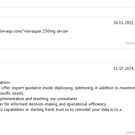
26-11-2022, 
gnlevaqu.com/">levaquin 250mg uk</a>
ответ
11-07-2024, 
tions
e offer expert guidance inside deploying, optimizing, in addition to maximiz
pecific needs.
mplementation and teaching, our consultants
as for informed decision-making and operational efficiency.
 capabilities or starting fresh, trust us to remodel your data in to a
ответ