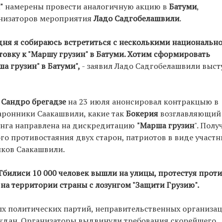
"
намерены провести аналогичную акцию в
Батуми
,
анизаторов мероприятия
Ладо Садгобелашвили
.
 дня я собираюсь встретиться с несколькими национальн
вку к "Маршу грузин" в Батуми. Хотим сформировать
 грузин" в Батуми",
- заявил Ладо Садгобелашвили выст
"
Сандро брегадзе
на 23 июля анонсировал контракцыю в
аронники Саакашвили, какие так
Бокерия
возглавляющий
инга направлена на дискредитацию
"Марша грузин
". Полу
о противостаяния двух старон, патриотов в виде участ
иков Саакашвили.
билиси 10 000 человек вышли на улицы, протестуя прот
на территории страны с лозунгом "Защити Грузию".
х политических партий, неправительственных организац
аждан. Организаторы выдвинули требования скорейшего