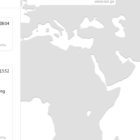
www.lari.ge
08:04
ить
15:52
ing
ить