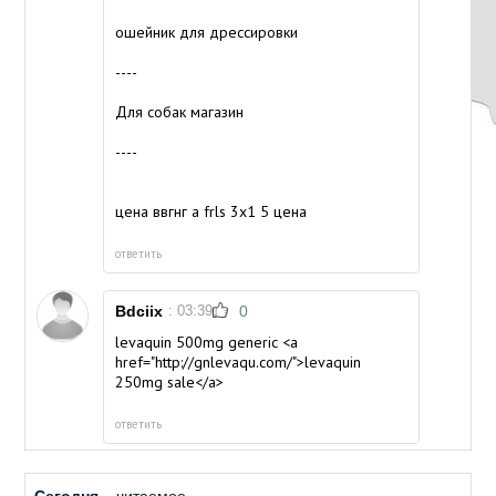
ошейник для дрессировки
----
Для собак магазин
----
цена ввгнг а frls 3х1 5 цена
ответить
Bdciix
: 03:39
0
levaquin 500mg generic <a
href="http://gnlevaqu.com/">levaquin
250mg sale</a>
ответить
Сегодня
читаемое