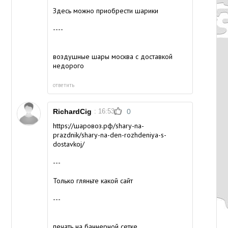
Здесь можно приобрести шарики
----
воздушные шары москва с доставкой
недорого
ответить
RichardCig
: 16:53
0
https://шаровоз.рф/shary-na-
prazdnik/shary-na-den-rozhdeniya-s-
dostavkoj/
---
Только гляньте какой сайт
---
печать на баннерной сетке