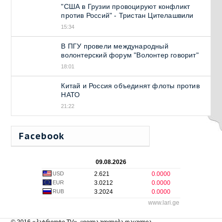
"США в Грузии провоцируют конфликт
против Россий" - Тристан Цителашвили
15:34
В ПГУ провели международный
волонтерский форум "Волонтер говорит"
18:01
Китай и Россия объединят флоты против
НАТО
21:22
Facebook
09.08.2026
USD
2.621
0.0000
EUR
3.0212
0.0000
RUB
3.2024
0.0000
www.lari.ge
© 2016,«პატრიოტი TV». ყველა უფლება დაცულია.