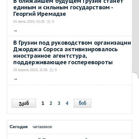
В ближайшем будущем Грузия станет
единым и сильным государством -
Георгий Иремадзе
01 июль 2024, 01:05
0
→
В Грузии под руководством организации
Джорджа Сороса активизировалось
иностранное агентстура,
поддерживающее госперевороты
20 апрель 2023, 11:06
0
→
უკან
წინ
1
2
3
4
Сегодня
читаемое