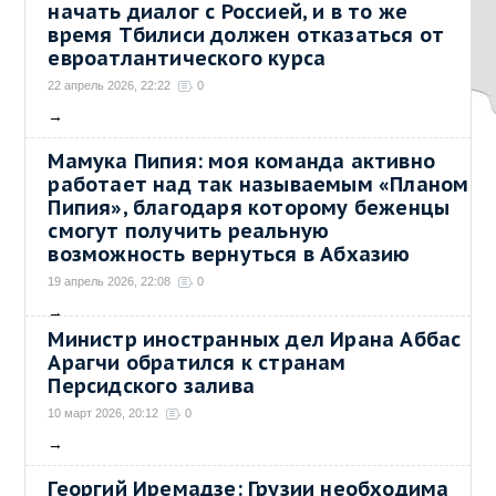
начать диалог с Россией, и в то же
время Тбилиси должен отказаться от
евроатлантического курса
22 апрель 2026, 22:22
0
→
Мамука Пипия: моя команда активно
работает над так называемым «Планом
Пипия», благодаря которому беженцы
смогут получить реальную
возможность вернуться в Абхазию
19 апрель 2026, 22:08
0
→
Министр иностранных дел Ирана Аббас
Арагчи обратился к странам
Персидского залива
10 март 2026, 20:12
0
→
Георгий Иремадзе: Грузии необходима