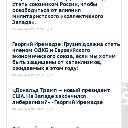
стать союзником России, чтобы
освободиться от влияния
милитаристского «коллективного
Запада».
25 январь 2026, 11:35
1
→
Георгий Иремадзе: Грузия должна стать
членом ОДКБ и Евразийского
экономического союза, если мы хотим
быть защищены от катаклизмов,
ожидаемых в этом году!
03 январь 2026, 22:52
0
→
«Дональд Трамп — новый президент
США. На Западе закончился
либерализм?» - Георгий Иремадзе
06 ноябрь 2024, 18:17
0
→