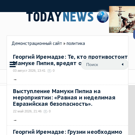
Демонстрационный сайт
»
политика
Георгий Иремадзе: Те, кто противостоит
Мамуке Пипия, вредят общему делу
03 август 2026, 13:41
0
→
Выступление Мамуки Пипиа на
мероприятии: «Равная и неделимая
Евразийская безопасность».
22 май 2026, 21:46
0
→
Георгий Иремадзе: Грузии необходимо