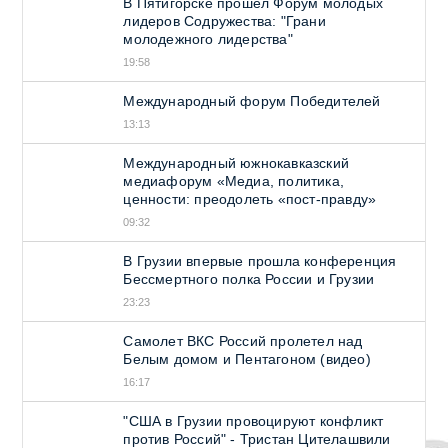
В Пятигорске прошел Форум молодых
лидеров Содружества: "Грани
молодежного лидерства"
19:58
Международный форум Победителей
13:13
Международный южнокавказский
медиафорум «Медиа, политика,
ценности: преодолеть «пост-правду»
09:32
В Грузии впервые прошла конференция
Бессмертного полка России и Грузии
23:23
Самолет ВКС Россий пролетел над
Белым домом и Пентагоном (видео)
16:17
"США в Грузии провоцируют конфликт
против Россий" - Тристан Цителашвили