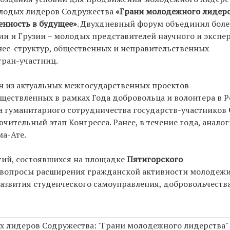
олодых лидеров Содружества
«Грани молодежного лидерс
енность в будущее»
. Двухдневный форум объединил боле
ии и Грузии – молодых представителей научного и экспе
нес-структур, общественных и неправительственных
тран-участниц.
н из актуальных межгосударственных проектов
уществленных в рамках Года добровольца и волонтера в 
 гуманитарного сотрудничества государств-участников
ючительный этап Конгресса. Ранее, в течение года, анало
а-Ате.
ятий, состоявшихся на площадке
Пятигорского
 вопросы расширения гражданской активности молодежи
азвития студенческого самоуправления, добровольчества