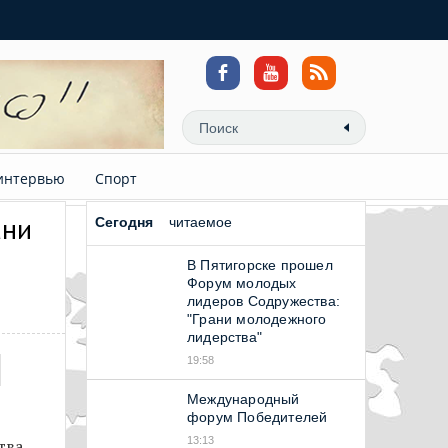
интервью
Спорт
ани
Сегодня
читаемое
В Пятигорске прошел
Форум молодых
лидеров Содружества:
"Грани молодежного
лидерства"
19:58
Международный
форум Победителей
13:13
тва