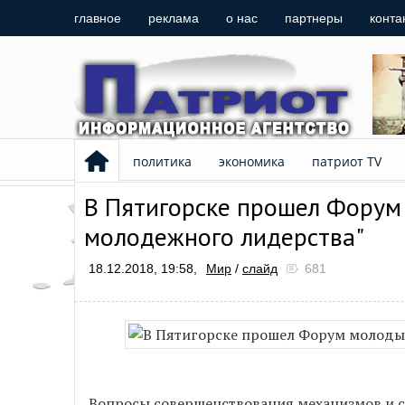
главное
реклама
о нас
партнеры
конта
политика
экономика
патриот TV
В Пятигорске прошел Форум
молодежного лидерства"
18.12.2018, 19:58,
Мир
/
слайд
681
Вопросы совершенствования механизмов и 