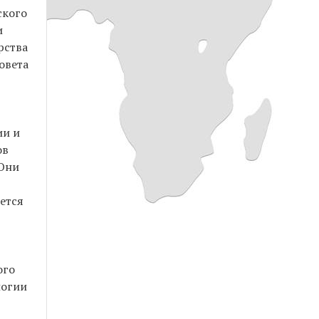
ского
и
рства
овета
ии и
ов
 Они
ется
ого
логии