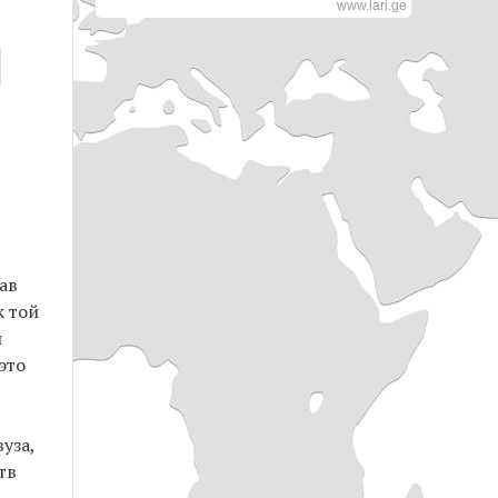
www.lari.ge
ав
к той
й
это
уза,
тв