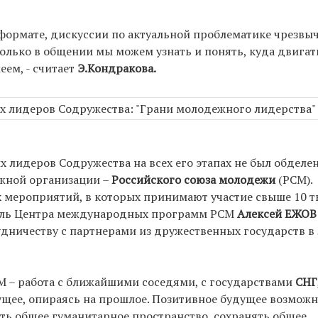
 формате, дискуссии по актуальной проблематике чрезвы
олько в общении мы можем узнать и понять, куда двигат
еем, - считает
Э.Кондракова.
лидеров Содружества на всех его этапах не был обделе
жной организации –
Российского союза молодежи
(РСМ).
 мероприятий, в которых принимают участие свыше 10 т
тель Центра международных программ РСМ
Алексей ЕЖОВ
удничеству с партнерами из дружественных государств в
М – работа с ближайшими соседями, с государствами
СНГ
ущее, опираясь на прошлое. Позитивное будущее возмож
ть общее гуманитарное пространство, сохранять общее