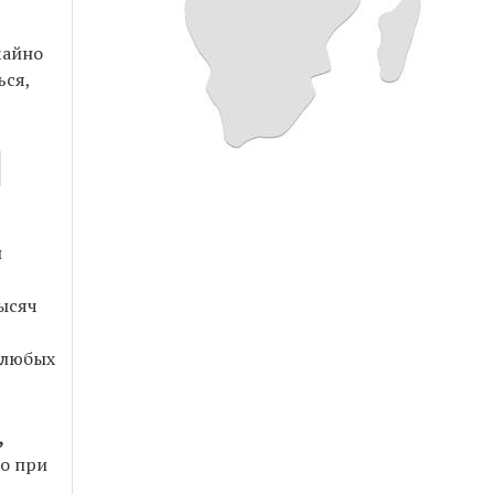
чайно
ься,
н
ысяч
 любых
,
но при