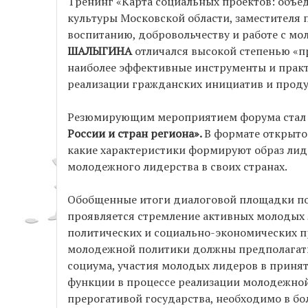
Тренинг «Карта социальных проектов: объе
культуры Московской области, заместителя 
воспитанию, добровольчеству и работе с м
ШАЛЫГИНА
отличался высокой степенью «п
наиболее эффективные инструменты и прак
реализации гражданских инициатив и продук
Резюмирующим мероприятием форума стал к
России и стран региона».
В формате открыто
какие характеристики формируют образ лиде
молодежного лидерства в своих странах.
Обобщенные итоги диалоговой площадки под
проявляется стремление активных молодых 
политических и социально-экономических п
молодежной политики должны предполагат
социума, участия молодых лидеров в приня
функции в процессе реализации молодежной
прерогативой государства, необходимо в б