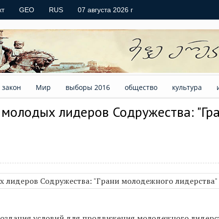
кт
GEO
RUS
07 августа 2026 г
закон
Мир
выборы 2016
общество
культура
 молодых лидеров Содружества: "Гр
создания условий для продвижения молодежного лидерс