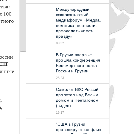
тва:
Международный
е 100
южнокавказский
ртного
медиафорум «Медиа,
политика, ценности:
преодолеть «пост-
правду»
09:32
В Грузии впервые
России
прошла конференция
СНГ
Бессмертного полка
гичные
России и Грузии
23:23
Самолет ВКС Россий
пролетел над Белым
,
домом и Пентагоном
(видео)
,
16:17
"США в Грузии
провоцируют конфликт