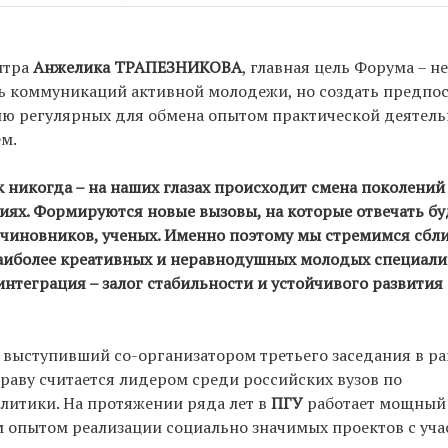
нтра
Анжелика ТРАПЕЗНИКОВА
, главная цель Форума – не
ь коммуникаций активной молодежи, но создать предпо
ию регулярных для обмена опытом практической деятель
м.
 никогда – на наших глазах происходит смена поколений
иях. Формируются новые вызовы, на которые отвечать бу
 чиновников, ученых. Именно поэтому мы стремимся сбли
аиболее креативных и неравнодушных молодых специали
 интеграция – залог стабильности и устойчивого развития
 выступивший со-организатором третьего заседания в р
раву считается лидером среди российских вузов по
итики. На протяжении ряда лет в
ПГУ
работает мощный
 опытом реализации социально значимых проектов с уча