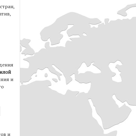
стран,
атив,
дения
илой
ания и
го
ов и