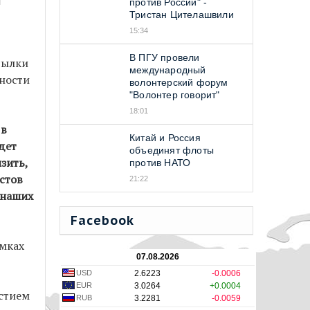
против Россий" -
Тристан Цителашвили
15:34
В ПГУ провели
сылки
международный
ности
волонтерский форум
"Волонтер говорит"
18:01
 в
Китай и Россия
дет
объединят флоты
зить,
против НАТО
стов
21:22
 наших
Facebook
амках
07.08.2026
USD
2.6223
-0.0006
EUR
3.0264
+0.0004
стием
RUB
3.2281
-0.0059