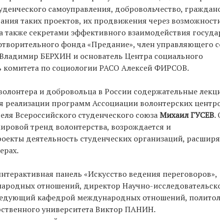
уденческого самоуправления, добровольчество, граждан
ания таких проектов, их продвижения через возможност
, а также секретами эффективного взаимодействия госуда
отворительного фонда «Предание», член управляющего с
 Владимир БЕРХИН и основатель Центра социального
 комитета по социологии РАСО Алексей ФИРСОВ.
волонтера и добровольца в России содержательные лекц
я реализации программ Ассоциации волонтерских центр
теля Всероссийского студенческого союза
Михаил ГУСЕВ
.
 мировой тренд волонтерства, возрождается и
оекты деятельность студенческих организаций, расширя
ерах.
терактивная панель «Искусство ведения переговоров»,
народных отношений, директор Научно-исследовательск
заведующий кафедрой международных отношений, полито
рственного университета Виктор ПАНИН.