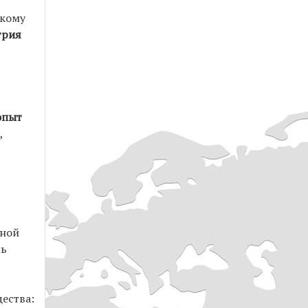
скому
трия
опыт
,
нной
нь
ества: