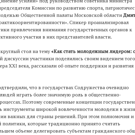
динение усилий» под руководством советника министра
председателя Комиссии по развитию спорта, патриотиче
олодежью Общественной палаты Московской области
Дми
рактикоориентированности». Спикер проанализировал
тики привлечения внимания государственных органов к
тивного участия в них представителей власти.
руглый стол на тему
«Как стать молодежным лидером: 
й дискуссии участники поделились своим видением того
ра XXI века, рассказали об опыте поддержки и развития
твердили, что в государствах Содружества очевидно
людей играть более значимую роль в общественно-
роцессах. Поэтому современные концепции государстве
ь инструменты широкой вовлеченности молодежи в жиз
тии важных для страны решений. При этом полномочия и
 политики, которые традиционно принято считать
ольшем объеме делегировать субъектам гражданского общ