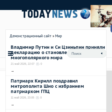
Демонстрационный сайт
»
Мир
Владимир Путин и Си Цзиньпин приняли
декларацию о становлении
многополярного мира
21 май 2026, 22:07
0
→
Патриарх Кирилл поздравил
митрополита Шио с избранием
патриархом ГПЦ
11 май 2026, 23:05
0
→