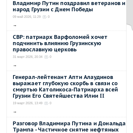
Владимир Путин поздравил ветеранов и
народ Грузии с Днем Победы
09 май 2026, 11:29
0
→
СВР: патриарх Варфоломей хочет
подчинить влиянию Грузинскую
православную церковь
31 март 2026, 20:34
0
→
Генерал-лейтенант Апти Алаудинов
выражает глубокую скорбь в связи со
смертью Католикоса-Патриарха всей
Грузии Его Святейшества Илии II
19 март 2026, 13:49
0
→
Разговор Владимира Путина и Дональда
Трампа - Частичное снятие нефтяных