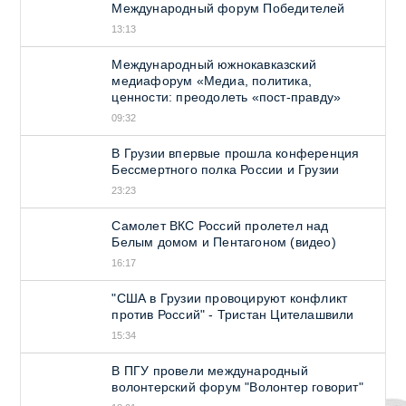
Международный форум Победителей
13:13
Международный южнокавказский
медиафорум «Медиа, политика,
ценности: преодолеть «пост-правду»
09:32
В Грузии впервые прошла конференция
Бессмертного полка России и Грузии
23:23
Самолет ВКС Россий пролетел над
Белым домом и Пентагоном (видео)
16:17
"США в Грузии провоцируют конфликт
против Россий" - Тристан Цителашвили
15:34
В ПГУ провели международный
волонтерский форум "Волонтер говорит"