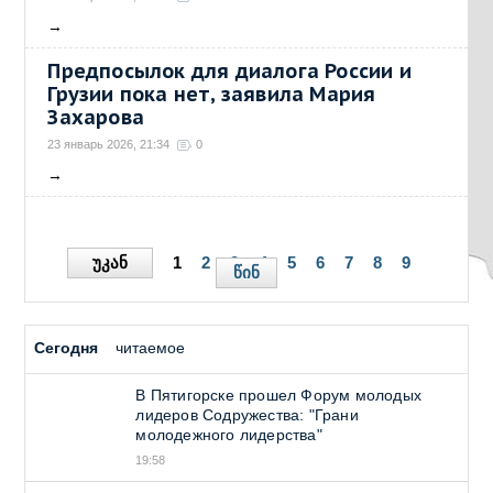
→
Предпосылок для диалога России и
Грузии пока нет, заявила Мария
Захарова
23 январь 2026, 21:34
0
→
უკან
1
2
3
4
5
6
7
8
9
წინ
Сегодня
читаемое
В Пятигорске прошел Форум молодых
лидеров Содружества: "Грани
молодежного лидерства"
19:58