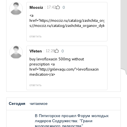
Mocciz
: 17:42
0
<a
href="https://mocciz.ru/catalog/zashchita_organov_dykhan
s://mocciz.ru/catalog/zashchita_organov_dykhaniya/</a>
ответить
Vfeten
: 12:28
0
buy levofloxacin 500mg without
prescription <a
href="http://gnlevaqu.com/">levofloxacin
medication</a>
ответить
Сегодня
читаемое
В Пятигорске прошел Форум молодых
лидеров Содружества: "Грани
молодежного лидерства"