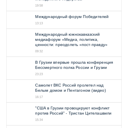
19:58
Международный форум Победителей
13:13
Международный южнокавказский
медиафорум «Медиа, политика,
ценности: преодолеть «пост-правду»
09:32
В Грузии впервые прошла конференция
Бессмертного полка России и Грузии
23:23
Самолет ВКС Россий пролетел над
Белым домом и Пентагоном (видео)
16:17
"США в Грузии провоцируют конфликт
против Россий" - Тристан Цителашвили
15:34