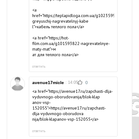
<a
href="https://teplapidloga.com.ua/g102359969-
greyuschij-nagrevatelnyj-kabe
l">кабель теплого пола</a>
<a href="https://hot-
film.com.ua/g101593822-nagrevatelnye-
maty-mat">м
ат для теплого пола</a>
ответить
avenue17micle
: 14:05
0
<a href="https://avenue17.ru/zapchasti-dlja-
vyduvnogo-oborudovanija/blok-klap
anov-vsp-
152055">https://avenue17.ru/zapchasti-
dlja-vyduvnogo-oborudova
nija/blok-klapanov-vsp-152055</a>
ответить