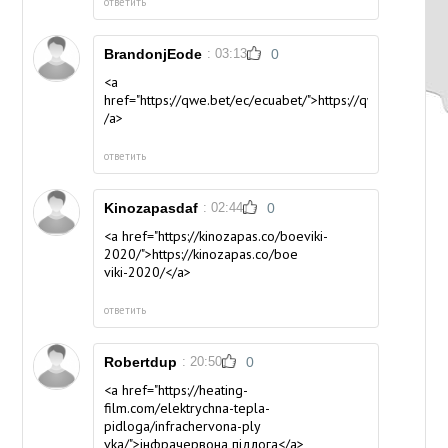
ответить
BrandonjEode
: 03:13
0
<a
href="https://qwe.bet/ec/ecuabet/">https://qwe.bet/ec/e
/a>
ответить
Kinozapasdaf
: 02:44
0
<a href="https://kinozapas.co/boeviki-
2020/">https://kinozapas.co/boe
viki-2020/</a>
ответить
Robertdup
: 20:50
0
<a href="https://heating-
film.com/elektrychna-tepla-
pidloga/infrachervona-ply
vka/">інфрачервона підлога</a>