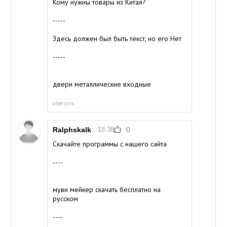
Кому нужны товары из Китая?
-----
Здесь должен был быть текст, но его Нет
-----
двери металлические входные
ответить
Ralphskalk
: 18:38
0
Скачайте программы с нашего сайта
----
муви мейкер скачать бесплатно на
русском
----