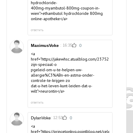
hydrochloride-
400mg-myambutol-800mg-coupon-in-
wien">ethambutol hydrochloride 800mg
online-apotheke</a>
ответить
MaximusVoke
: 16:35
0
<a
href="https://jakewhsc.atualblog.com/23752501/allergo
zijn-speciaal-o
pgeleid-om-u-te-helpen-uw-
allergie%C3%ABn-en-astma-onder-
controle-te-krijgen-zo
dat-u-het-leven-kunt-leiden-dat-u-
wilt">neurontin</a>
ответить
DylanVoke
: 12:53
0
<a
href="https://princetonkvg.pointblog.net/celexa-