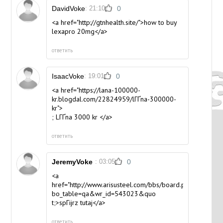
DavidVoke
: 21:10
0
<a href="http://gtnhealth.site/">how to buy
lexapro 20mg</a>
ответить
IsaacVoke
: 19:01
0
<a href="https://lana-100000-
kr.blogdal.com/22824959/lГҐna-300000-
kr">
; LГҐna 3000 kr </a>
ответить
JeremyVoke
: 03:05
0
<a
href="http://www.arisusteel.com/bbs/board.php?
bo_table=qa&wr_id=543023&quo
t;>spГіjrz tutaj</a>
ответить