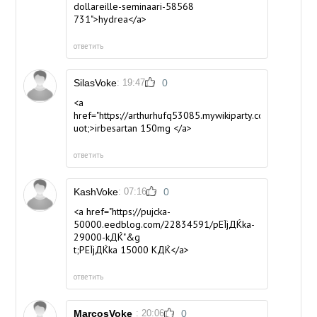
dollareille-seminaari-58568
731">hydrea</a>
ответить
SilasVoke
: 19:47
0
<a
href="https://arthurhufq53085.mywikiparty.com/340526
uot;>irbesartan 150mg </a>
ответить
KashVoke
: 07:16
0
<a href="https://pujcka-
50000.eedblog.com/22834591/pЕЇjДЌka-
29000-kДЌ"&g
t;PЕЇjДЌka 15000 KДЌ</a>
ответить
MarcosVoke
: 20:06
0