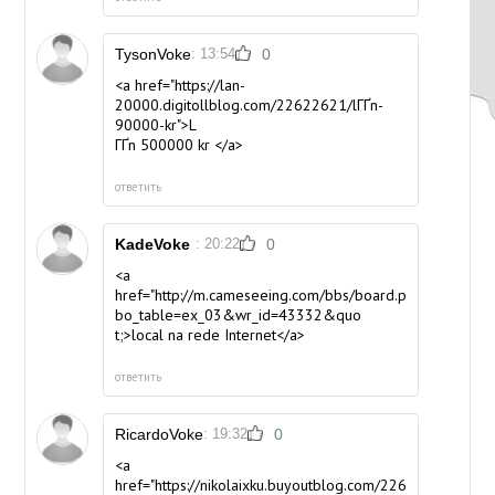
TysonVoke
: 13:54
0
<a href="https://lan-
20000.digitollblog.com/22622621/lГҐn-
90000-kr">L
ГҐn 500000 kr </a>
ответить
KadeVoke
: 20:22
0
<a
href="http://m.cameseeing.com/bbs/board.php?
bo_table=ex_03&wr_id=43332&quo
t;>local na rede Internet</a>
ответить
RicardoVoke
: 19:32
0
<a
href="https://nikolaixku.buyoutblog.com/22642232/etha