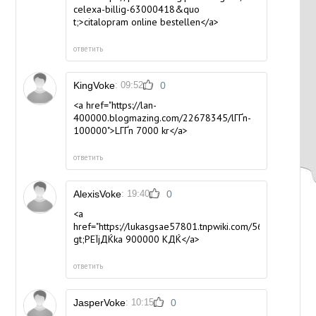
celexa-billig-63000418&quo
t;>citalopram online bestellen</a>
ответить
KingVoke
: 09:52
0
<a href="https://lan-
400000.blogmazing.com/22678345/lГҐn-
100000">LГҐn 7000 kr</a>
ответить
AlexisVoke
: 19:40
0
<a
href="https://lukasgsae57801.tnpwiki.com/5694797/pЕ
gt;PЕЇjДЌka 900000 KДЌ</a>
ответить
JasperVoke
: 10:15
0