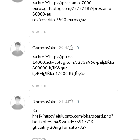
<a href="https://prestamo-7000-
euros.glifeblog.com/22722387/prestamo-
80000-eu
ros">credito 2500 euros</a>
ответить
CarsonVoke
: 20:47
0
<a href="https://pujcka-
14000.activablog.com/22758956/pЕЇjДЌka-
800000-kДЌ&quo
t;>PЕЇjДЌka 17000 KДЌ</a>
ответить
RomeoVoke
: 21:03
0
<a
href="http://jejuluonto.com/bbs/board.php?
bo_table=qna&wr_id=789177"&
gt;abilify 20mg for sale </a>
ответить