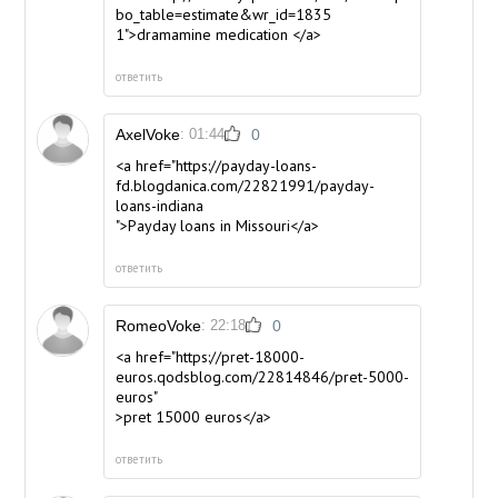
bo_table=estimate&wr_id=1835
1">dramamine medication </a>
ответить
AxelVoke
: 01:44
0
<a href="https://payday-loans-
fd.blogdanica.com/22821991/payday-
loans-indiana
">Payday loans in Missouri</a>
ответить
RomeoVoke
: 22:18
0
<a href="https://pret-18000-
euros.qodsblog.com/22814846/pret-5000-
euros"
>pret 15000 euros</a>
ответить