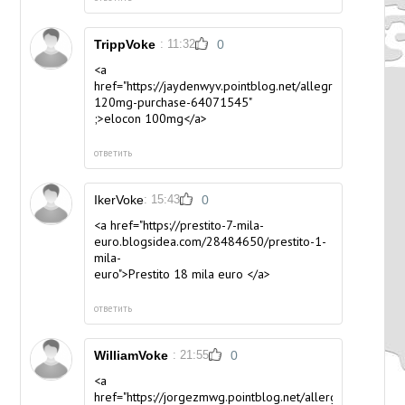
TrippVoke
: 11:32
0
<a
href="https://jaydenwyv.pointblog.net/allegra-
120mg-purchase-64071545"
;>elocon 100mg</a>
ответить
IkerVoke
: 15:43
0
<a href="https://prestito-7-mila-
euro.blogsidea.com/28484650/prestito-1-
mila-
euro">Prestito 18 mila euro </a>
ответить
WilliamVoke
: 21:55
0
<a
href="https://jorgezmwg.pointblog.net/allergia-