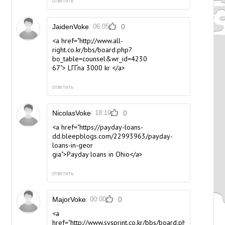
ответить
JaidenVoke
: 06:05
0
<a href="http://www.all-
right.co.kr/bbs/board.php?
bo_table=counsel&wr_id=4230
67"> LГҐna 3000 kr </a>
ответить
NicolasVoke
: 18:19
0
<a href="https://payday-loans-
dd.bleepblogs.com/22993963/payday-
loans-in-geor
gia">Payday loans in Ohio</a>
ответить
MajorVoke
: 00:00
0
<a
href="http://www.sysprint.co.kr/bbs/board.php?