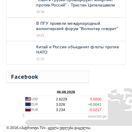
против Россий" - Тристан Цителашвили
15:34
В ПГУ провели международный
волонтерский форум "Волонтер говорит"
18:01
Китай и Россия объединят флоты против
НАТО
21:22
Facebook
06.08.2026
USD
2.6229
0.0000
EUR
3.026
+0.0041
RUB
3.234
-0.0217
www.lari.ge
© 2016,«პატრიოტი TV». ყველა უფლება დაცულია.