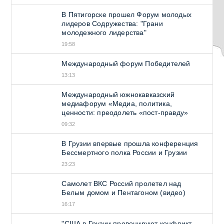
В Пятигорске прошел Форум молодых
лидеров Содружества: "Грани
молодежного лидерства"
19:58
Международный форум Победителей
13:13
Международный южнокавказский
медиафорум «Медиа, политика,
ценности: преодолеть «пост-правду»
09:32
В Грузии впервые прошла конференция
Бессмертного полка России и Грузии
23:23
Самолет ВКС Россий пролетел над
Белым домом и Пентагоном (видео)
16:17
"США в Грузии провоцируют конфликт