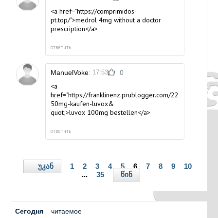
<a href="https://comprimidos-
pt.top/">medrol 4mg without a doctor
prescription</a>
ответить
ManuelVoke
: 17:53
0
<a
href="https://franklinenz.prublogger.com/22520816/luvo
50mg-kaufen-luvox&
quot;>luvox 100mg bestellen</a>
ответить
უკან
1
2
3
4
5
6
7
8
9
10
წინ
...
35
Сегодня
читаемое