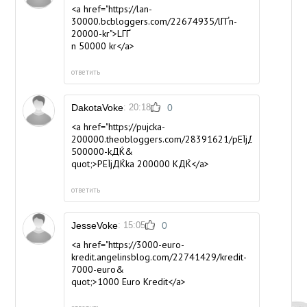
<a href="https://lan-
30000.bcbloggers.com/22674935/lГҐn-
20000-kr">LГҐ
n 50000 kr</a>
ответить
DakotaVoke
: 20:18
0
<a href="https://pujcka-
200000.theobloggers.com/28391621/pЕЇjДЌka-
500000-kДЌ&
quot;>PЕЇjДЌka 200000 KДЌ</a>
ответить
JesseVoke
: 15:05
0
<a href="https://3000-euro-
kredit.angelinsblog.com/22741429/kredit-
7000-euro&
quot;>1000 Euro Kredit</a>