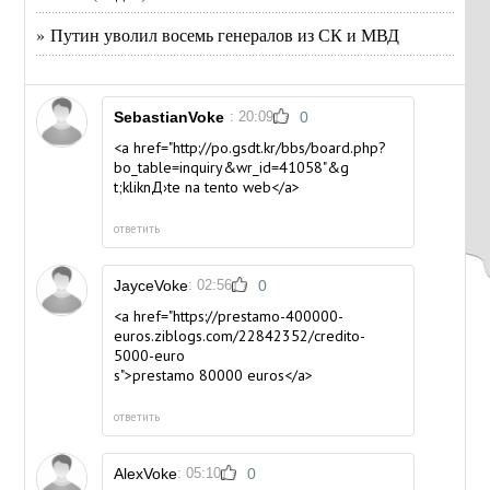
» Путин уволил восемь генералов из СК и МВД
SebastianVoke
: 20:09
0
<a href="http://po.gsdt.kr/bbs/board.php?
bo_table=inquiry&wr_id=41058"&g
t;kliknД›te na tento web</a>
ответить
JayceVoke
: 02:56
0
<a href="https://prestamo-400000-
euros.ziblogs.com/22842352/credito-
5000-euro
s">prestamo 80000 euros</a>
ответить
AlexVoke
: 05:10
0