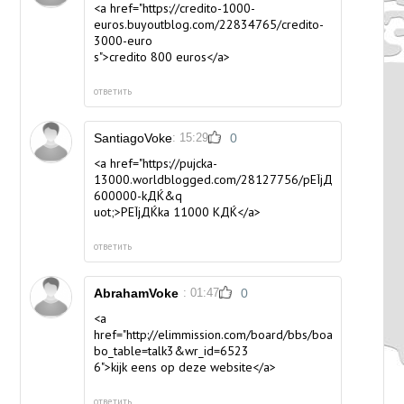
<a href="https://credito-1000-
euros.buyoutblog.com/22834765/credito-
3000-euro
s">credito 800 euros</a>
ответить
SantiagoVoke
: 15:29
0
<a href="https://pujcka-
13000.worldblogged.com/28127756/pЕЇjДЌka-
600000-kДЌ&q
uot;>PЕЇjДЌka 11000 KДЌ</a>
ответить
AbrahamVoke
: 01:47
0
<a
href="http://elimmission.com/board/bbs/board.php?
bo_table=talk3&wr_id=6523
6">kijk eens op deze website</a>
ответить