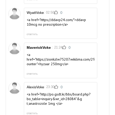
WyattVoke
: 02:50
0
<a href="https://ddavp24.com/">ddavp
10mcg no prescription</a>
ответить
MaverickVoke
: 21:24
0
<a
href="https://zionkzlw75207.wikilima.com/290959/cloz
ounter">hyzaar 250mg</a>
ответить
AlexisVoke
: 23:30
0
<a href="http://po.gsdt.kr/bbs/board.php?
bo_table=inquiry&wr_id=28084"&g
t;anastrozole 1mg </a>
ответить