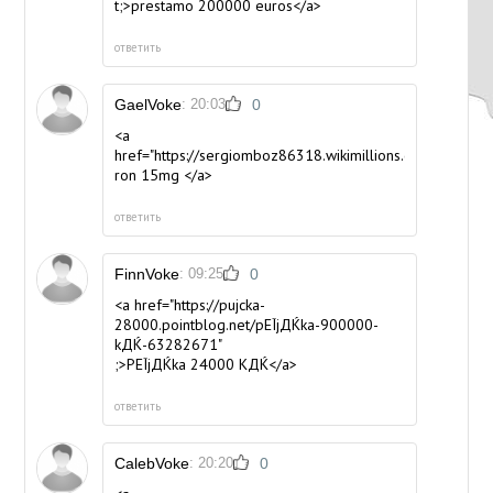
t;>prestamo 200000 euros</a>
ответить
GaelVoke
: 20:03
0
<a
href="https://sergiomboz86318.wikimillions.com/279837
ron 15mg </a>
ответить
FinnVoke
: 09:25
0
<a href="https://pujcka-
28000.pointblog.net/pЕЇjДЌka-900000-
kДЌ-63282671"
;>PЕЇjДЌka 24000 KДЌ</a>
ответить
CalebVoke
: 20:20
0