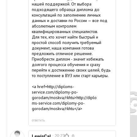
нашей поддержкой. От выбора
подходящего образца диплома до
консультаций по заполнению личных
данных и доставки по России — все под
абсолютным контролем
квалифицированных специалистов.
Для тех, кто хочет найти быстрый и
простой способ получить требуемый
документ, наша компания готова
предложить отличное решение.
Приобрести диплом - значит избежать
долгого процесса обучения и сразу
перейти к достижению своих целей, будь
то поступление в ВУЗ или старт карьеры.
<a href=http://diploms-
service.com/diplomy-po-
gorodam/moskva/rkhtu>http://diplo
ms-service.com/diplomy-po-
gorodam/moskva/rkhtu</a>
ответить
LewisCal
: 20:27
0