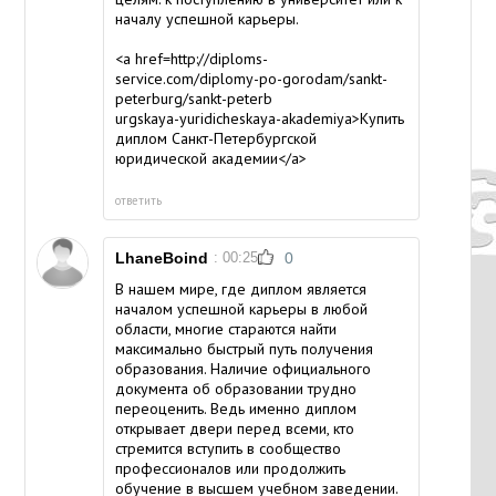
началу успешной карьеры.
<a href=http://diploms-
service.com/diplomy-po-gorodam/sankt-
peterburg/sankt-peterb
urgskaya-yuridicheskaya-akademiya>Купить
диплом Санкт-Петербургской
юридической академии</a>
ответить
LhaneBoind
: 00:25
0
В нашем мире, где диплом является
началом успешной карьеры в любой
области, многие стараются найти
максимально быстрый путь получения
образования. Наличие официального
документа об образовании трудно
переоценить. Ведь именно диплом
открывает двери перед всеми, кто
стремится вступить в сообщество
профессионалов или продолжить
обучение в высшем учебном заведении.