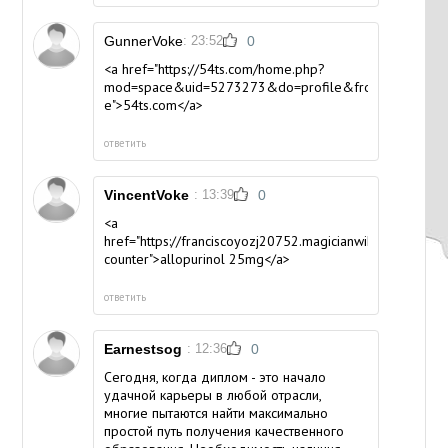
GunnerVoke
: 23:52
0
<a href="https://54ts.com/home.php?
mod=space&uid=5273273&do=profile&from=spac
e">54ts.com</a>
ответить
VincentVoke
: 13:39
0
<a
href="https://franciscoyozj20752.magicianwiki.com/29384
counter">allopurinol 25mg</a>
ответить
Earnestsog
: 12:36
0
Сегодня, когда диплом - это начало
удачной карьеры в любой отрасли,
многие пытаются найти максимально
простой путь получения качественного