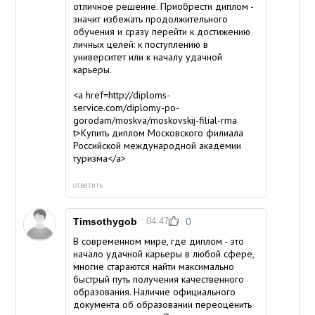
отличное решение. Приобрести диплом -
значит избежать продолжительного
обучения и сразу перейти к достижению
личных целей: к поступлению в
университет или к началу удачной
карьеры.
<a href=http://diploms-
service.com/diplomy-po-
gorodam/moskva/moskovskij-filial-rma
t>Купить диплом Московского филиала
Российской международной академии
туризма</a>
ответить
Timsothygob
: 04:47
0
В современном мире, где диплом - это
начало удачной карьеры в любой сфере,
многие стараются найти максимально
быстрый путь получения качественного
образования. Наличие официального
документа об образовании переоценить