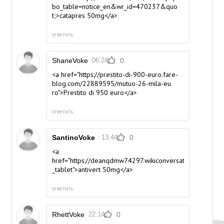
bo_table=notice_en&wr_id=470237&quo
t;>catapres 50mg</a>
ответить
ShaneVoke
: 06:24
0
<a href="https://prestito-di-900-euro.fare-
blog.com/22889595/mutuo-26-mila-eu
ro">Prestito di 950 euro</a>
ответить
SantinoVoke
: 13:44
0
<a
href="https://deanqdmw74297.wikiconversation.com/61
_tablet">antivert 50mg</a>
ответить
RhettVoke
: 22:14
0