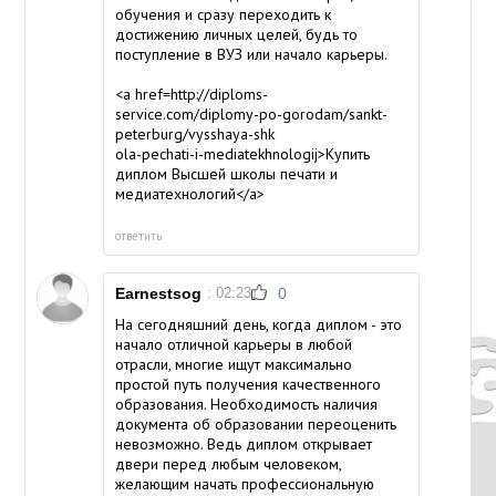
обучения и сразу переходить к
достижению личных целей, будь то
поступление в ВУЗ или начало карьеры.
<a href=http://diploms-
service.com/diplomy-po-gorodam/sankt-
peterburg/vysshaya-shk
ola-pechati-i-mediatekhnologij>Купить
диплом Высшей школы печати и
медиатехнологий</a>
ответить
Earnestsog
: 02:23
0
На сегодняшний день, когда диплом - это
начало отличной карьеры в любой
отрасли, многие ищут максимально
простой путь получения качественного
образования. Необходимость наличия
документа об образовании переоценить
невозможно. Ведь диплом открывает
двери перед любым человеком,
желающим начать профессиональную