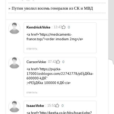
» Путин уволил восемь генералов из СК и МВД
KendrickVoke
: 13:47
0
<a href="https://medicaments-
france.top/">order imodium 2mg</a>
ответить
CarsonVoke
: 07:42
0
<a href="https://pujcka-
17000.losblogos.com/22742778/pЕЇjДЌka-
600000-kДЌ"
;>PЕЇjДЌka 100000 KДЌ</a>
ответить
IsaacVoke
: 15:51
0
<a href="http://keeha.co.kr/bbs/board.php?