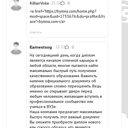
KillianVoke
: 21:22
0
<a href="https://byinna.com/home.php?
mod=space&uid=1733676&do=profile&from=sp
ace">byinna.com</a>
ответить
Earnestsog
: 22:17
0
На сегодняшний день, когда диплом
является началом отличной карьеры в
любой области, многие пытаются найти
максимально быстрый путь получения
качественного образования. Важность
наличия официального документа об
образовании сложно переоценить. Ведь
именно он открывает двери перед
любым человеком, желающим вступить в
профессиональное сообщество или
учиться в ВУЗе.
Наша компания предлагает максимально
быстро получить этот важный документ.
Вы сможете приобрести диплом нового
или старого образца, что является