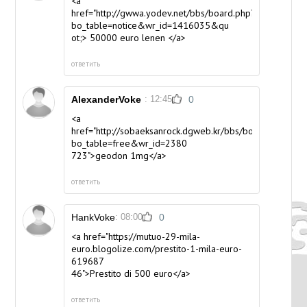
<a
href="http://gwwa.yodev.net/bbs/board.php?
bo_table=notice&wr_id=1416035&qu
ot;> 50000 euro lenen </a>
ответить
AlexanderVoke
: 12:45
0
<a
href="http://sobaeksanrock.dgweb.kr/bbs/board.php?
bo_table=free&wr_id=2380
723">geodon 1mg</a>
ответить
HankVoke
: 08:00
0
<a href="https://mutuo-29-mila-
euro.blogolize.com/prestito-1-mila-euro-
619687
46">Prestito di 500 euro</a>
ответить