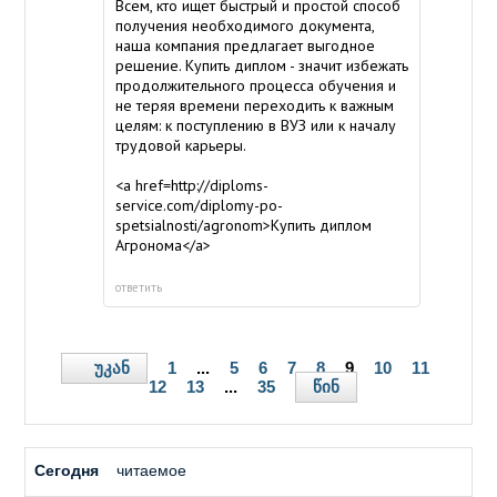
Всем, кто ищет быстрый и простой способ
получения необходимого документа,
наша компания предлагает выгодное
решение. Купить диплом - значит избежать
продолжительного процесса обучения и
не теряя времени переходить к важным
целям: к поступлению в ВУЗ или к началу
трудовой карьеры.
<a href=http://diploms-
service.com/diplomy-po-
spetsialnosti/agronom>Купить диплом
Агронома</a>
ответить
უკან
1
...
5
6
7
8
9
10
11
წინ
12
13
...
35
Сегодня
читаемое