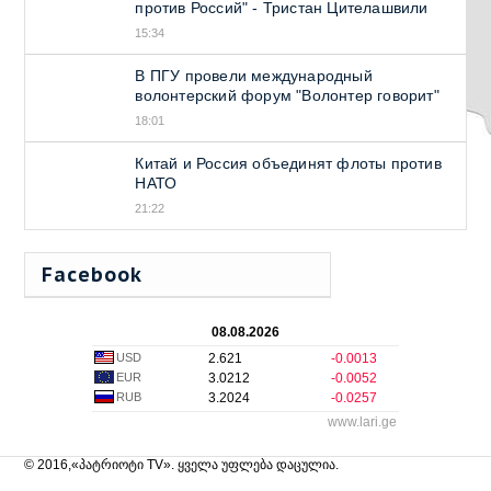
против Россий" - Тристан Цителашвили
15:34
В ПГУ провели международный
волонтерский форум "Волонтер говорит"
18:01
Китай и Россия объединят флоты против
НАТО
21:22
Facebook
08.08.2026
USD
2.621
-0.0013
EUR
3.0212
-0.0052
RUB
3.2024
-0.0257
www.lari.ge
© 2016,«პატრიოტი TV». ყველა უფლება დაცულია.