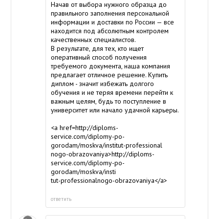
Начав от выбора нужного образца до
правильного заполнения персональной
информации и доставки по России — все
находится под абсолютным контролем
качественных специалистов.
В результате, для тех, кто ищет
оперативный способ получения
требуемого документа, наша компания
предлагает отличное решение. Купить
диплом - значит избежать долгого
обучения и не теряя времени перейти к
важным целям, будь то поступление в
университет или начало удачной карьеры.
<a href=http://diploms-
service.com/diplomy-po-
gorodam/moskva/institut-professional
nogo-obrazovaniya>http://diploms-
service.com/diplomy-po-
gorodam/moskva/insti
tut-professionalnogo-obrazovaniya</a>
ответить