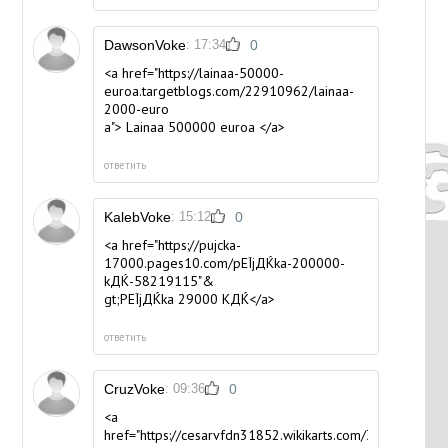
DawsonVoke
: 17:34
0
<a href="https://lainaa-50000-
euroa.targetblogs.com/22910962/lainaa-
2000-euro
a"> Lainaa 500000 euroa </a>
ответить
KalebVoke
: 15:12
0
<a href="https://pujcka-
17000.pages10.com/pЕЇjДЌka-200000-
kДЌ-58219115"&
gt;PЕЇjДЌka 29000 KДЌ</a>
ответить
CruzVoke
: 09:36
0
<a
href="https://cesarvfdn31852.wikikarts.com/358827/p