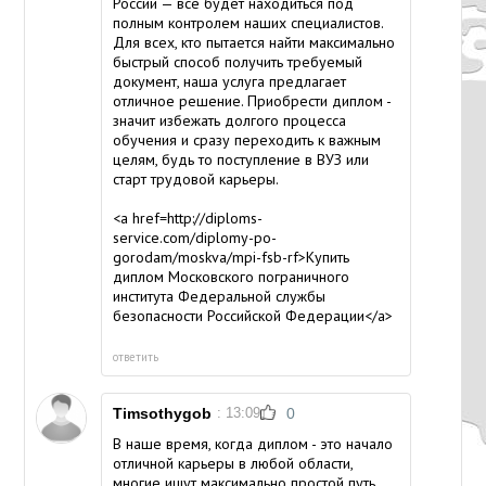
России — все будет находиться под
полным контролем наших специалистов.
Для всех, кто пытается найти максимально
быстрый способ получить требуемый
документ, наша услуга предлагает
отличное решение. Приобрести диплом -
значит избежать долгого процесса
обучения и сразу переходить к важным
целям, будь то поступление в ВУЗ или
старт трудовой карьеры.
<a href=http://diploms-
service.com/diplomy-po-
gorodam/moskva/mpi-fsb-rf>Купить
диплом Московского пограничного
института Федеральной службы
безопасности Российской Федерации</a>
ответить
Timsothygob
: 13:09
0
В наше время, когда диплом - это начало
отличной карьеры в любой области,
многие ищут максимально простой путь