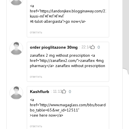
<a
href="https://landonjkex.blogginaway.com/22656927/tulo
kuusi-mГ¤Г¤rГ¤Г¤vГ
¤t-tulot-allergiasta">go now</a>
ответить
order pioglitazone 30mg
: 22:14
0
zanaflex 2 mg without prescription <a
href="http://zanaflex2.com/">zanaflex 4mg
pharmacy</a> zanaflex without prescription
ответить
Kashflurb
: 11:13
0
<a
href="http://www.magaglass.com/bbs/board.php?
bo_table=65&wr_id=12511"
>see here now</a>
ответить