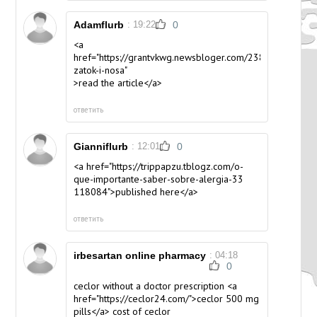
Adamflurb
: 19:22
0
<a
href="https://grantvkwg.newsbloger.com/23811103/cent
zatok-i-nosa"
>read the article</a>
ответить
Gianniflurb
: 12:01
0
<a href="https://trippapzu.tblogz.com/o-
que-importante-saber-sobre-alergia-33
118084">published here</a>
ответить
irbesartan online pharmacy
: 04:18
0
ceclor without a doctor prescription <a
href="https://ceclor24.com/">ceclor 500 mg
pills</a> cost of ceclor