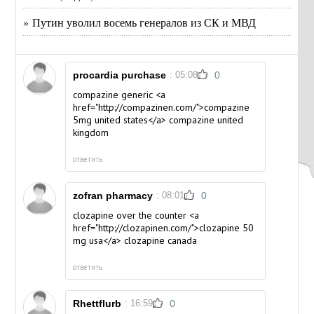
» Путин уволил восемь генералов из СК и МВД
procardia purchase
: 05:08
0
compazine generic <a
href="http://compazinen.com/">compazine
5mg united states</a> compazine united
kingdom
ответить
zofran pharmacy
: 08:01
0
clozapine over the counter <a
href="http://clozapinen.com/">clozapine 50
mg usa</a> clozapine canada
ответить
Rhettflurb
: 16:59
0