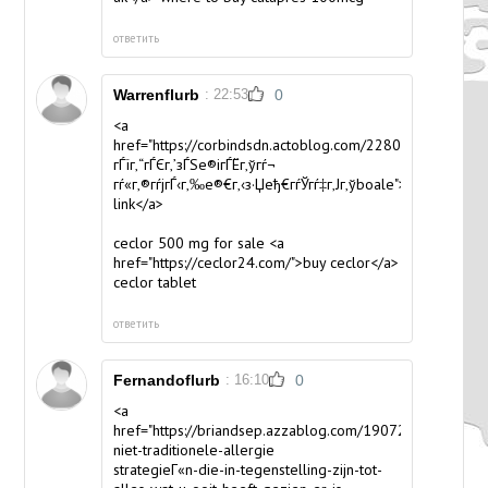
ответить
Warrenflurb
: 22:53
0
<a
href="https://corbindsdn.actoblog.com/22804217/
гЃїг‚“гЃЄг‚’зЃЅе®ігЃЁг‚ўгѓ¬
гѓ«г‚®гѓјгЃ‹г‚‰е®€г‚‹з·Џеђ€гѓЎгѓ‡г‚Јг‚ўboale">web
link</a>
ceclor 500 mg for sale <a
href="https://ceclor24.com/">buy ceclor</a>
ceclor tablet
ответить
Fernandoflurb
: 16:10
0
<a
href="https://briandsep.azzablog.com/19072988/3-
niet-traditionele-allergie
strategieГ«n-die-in-tegenstelling-zijn-tot-