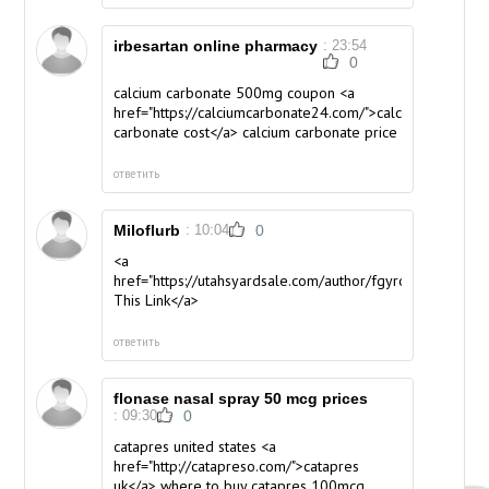
irbesartan online pharmacy
: 23:54
0
calcium carbonate 500mg coupon <a
href="https://calciumcarbonate24.com/">calcium
carbonate cost</a> calcium carbonate price
ответить
Miloflurb
: 10:04
0
<a
href="https://utahsyardsale.com/author/fgyrochelle/">Visi
This Link</a>
ответить
flonase nasal spray 50 mcg prices
: 09:30
0
catapres united states <a
href="http://catapreso.com/">catapres
uk</a> where to buy catapres 100mcg