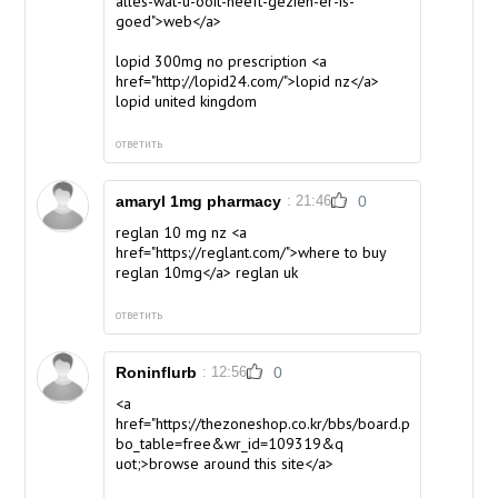
alles-wat-u-ooit-heeft-gezien-er-is-
goed">web</a>
lopid 300mg no prescription <a
href="http://lopid24.com/">lopid nz</a>
lopid united kingdom
ответить
amaryl 1mg pharmacy
: 21:46
0
reglan 10 mg nz <a
href="https://reglant.com/">where to buy
reglan 10mg</a> reglan uk
ответить
Roninflurb
: 12:56
0
<a
href="https://thezoneshop.co.kr/bbs/board.php?
bo_table=free&wr_id=109319&q
uot;>browse around this site</a>