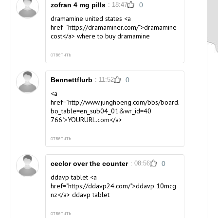
zofran 4 mg pills
: 18:47
0
dramamine united states <a
href="https://dramaminer.com/">dramamine
cost</a> where to buy dramamine
ответить
Bennettflurb
: 11:52
0
<a
href="http://www.junghoeng.com/bbs/board.php?
bo_table=en_sub04_01&wr_id=40
766">YOURURL.com</a>
ответить
ceclor over the counter
: 08:56
0
ddavp tablet <a
href="https://ddavp24.com/">ddavp 10mcg
nz</a> ddavp tablet
ответить