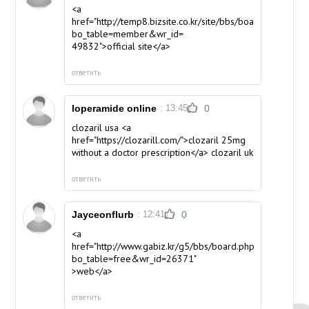
<a
href="http://temp8.bizsite.co.kr/site/bbs/board.php?
bo_table=member&wr_id=
49832">official site</a>
ответить
loperamide online
: 13:45
0
clozaril usa <a
href="https://clozarill.com/">clozaril 25mg
without a doctor prescription</a> clozaril uk
ответить
Jayceonflurb
: 12:41
0
<a
href="http://www.gabiz.kr/g5/bbs/board.php?
bo_table=free&wr_id=26371"
>web</a>
ответить