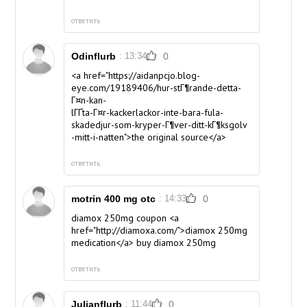
ответить
Odinflurb
: 13:34
0
<a href="https://aidanpcjo.blog-
eye.com/19189406/hur-stГ¶rande-detta-
Г¤n-kan-
lГҐta-Г¤r-kackerlackor-inte-bara-fula-
skadedjur-som-kryper-Г¶ver-ditt-kГ¶ksgolv
-mitt-i-natten">the original source</a>
ответить
motrin 400 mg otc
: 14:33
0
diamox 250mg coupon <a
href="http://diamoxa.com/">diamox 250mg
medication</a> buy diamox 250mg
ответить
Julianflurb
: 11:44
0