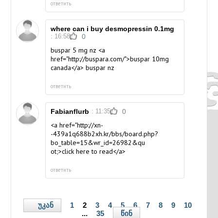
ответить
where can i buy desmopressin 0.1mg
: 16:58
0
buspar 5 mg nz <a
href="http://buspara.com/">buspar 10mg
canada</a> buspar nz
ответить
Fabianflurb
: 11:35
0
<a href="http://xn-
-439a1q688b2xh.kr/bbs/board.php?
bo_table=15&wr_id=26982&qu
ot;>click here to read</a>
ответить
უკან
1
2
3
4
5
6
7
8
9
10
წინ
...
35