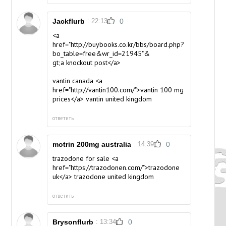
Jackflurb
: 22:13
0
<a
href="http://buybooks.co.kr/bbs/board.php?
bo_table=free&wr_id=21945"&
gt;a knockout post</a>
vantin canada <a
href="http://vantin100.com/">vantin 100 mg
prices</a> vantin united kingdom
ответить
motrin 200mg australia
: 14:39
0
trazodone for sale <a
href="https://trazodonen.com/">trazodone
uk</a> trazodone united kingdom
ответить
Brysonflurb
: 13:34
0