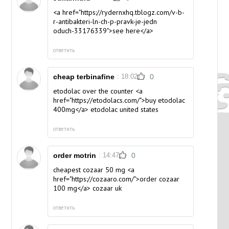
<a href="https://rydernxhq.tblogz.com/v-b-
r-antibakteri-ln-ch-p-pravk-je-jedn
oduch-33176339">see here</a>
ответить
cheap terbinafine
: 18:02
0
etodolac over the counter <a
href="https://etodolacs.com/">buy etodolac
400mg</a> etodolac united states
ответить
order motrin
: 14:47
0
cheapest cozaar 50 mg <a
href="https://cozaaro.com/">order cozaar
100 mg</a> cozaar uk
ответить