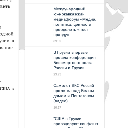
овить
Международный
южнокавказский
медиафорум «Медиа,
политика, ценности:
о
преодолеть «пост-
 одной
правду»
зии, а
09:32
ование
В Грузии впервые
прошла конференция
Бессмертного полка
России и Грузии
23:23
у
Самолет ВКС Россий
 США в
пролетел над Белым
домом и Пентагоном
(видео)
16:17
"США в Грузии
провоцируют конфликт