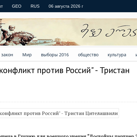
кт
GEO
RUS
06 августа 2026 г
закон
Мир
выборы 2016
общество
культура
конфликт против Россий" - Тристан
шена в Грузию для военного учения “Достойны партнер 2