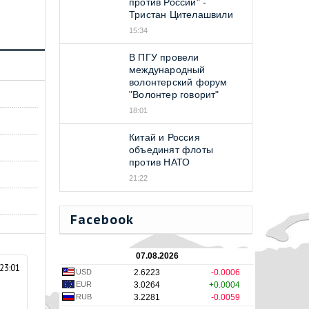
против Россий" -
Тристан Цителашвили
15:34
В ПГУ провели
международный
волонтерский форум
"Волонтер говорит"
18:01
Китай и Россия
объединят флоты
против НАТО
21:22
Facebook
07.08.2026
23:01
USD
2.6223
-0.0006
EUR
3.0264
+0.0004
RUB
3.2281
-0.0059