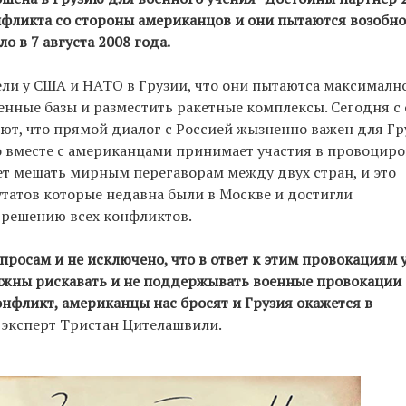
нфликта со стороны американцов и они пытаются возобн
о в 7 августа 2008 года.
ели у США и НАТО в Грузии, что они пытаютса максималн
енные базы и разместить ракетные комплексы. Сегодня с
ют, что прямой диалог с Россией жызненно важен для Гру
о вместе с американцами принимает участия в провоцир
ет мешать мирным перегаворам между двух стран, и это
татов которые недавна были в Москве и достигли
 решению всех конфликтов.
росам и не исключено, что в ответ к этим провокациям 
олжны рискавать и не поддержывать военные провокации
нфликт, американцы нас бросят и Грузия окажется в
 эксперт Тристан Цителашвили.