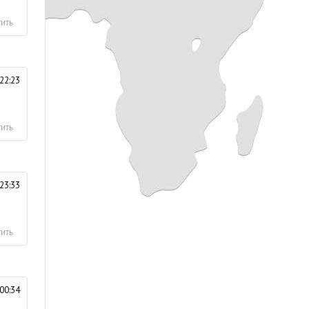
ить
22:23
ить
23:33
ить
00:34