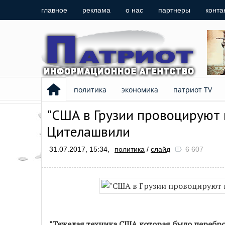
главное
реклама
о нас
партнеры
конта
политика
экономика
патриот TV
"США в Грузии провоцируют 
Цителашвили
31.07.2017, 15:34,
политика
/
слайд
6 607
"Тежелая техника США которая было перебро