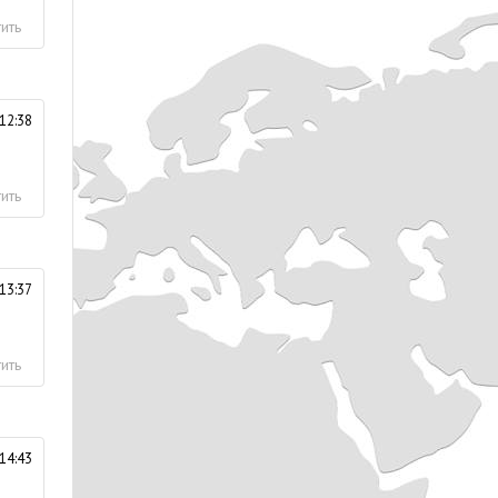
ить
12:38
ить
13:37
ить
14:43