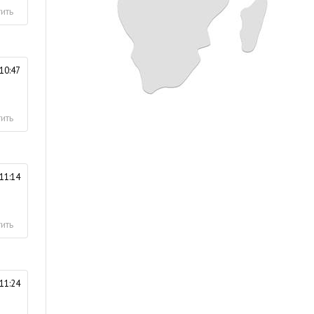
ить
10:47
ить
11:14
ить
11:24