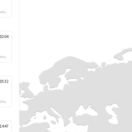
ить
02:04
ить
05:32
ить
14:47