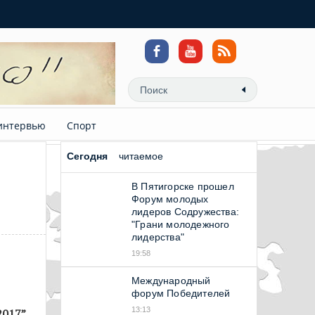
интервью
Спорт
Сегодня
читаемое
В Пятигорске прошел
Форум молодых
лидеров Содружества:
"Грани молодежного
лидерства"
19:58
Международный
форум Победителей
13:13
017”,