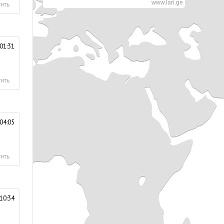
www.lari.ge
ить
01:31
ить
04:05
ить
10:34