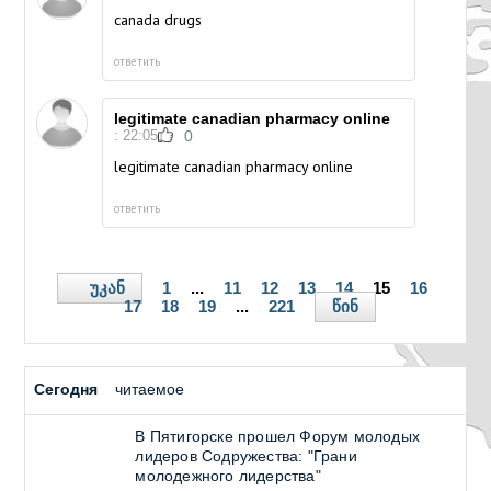
canada drugs
ответить
legitimate canadian pharmacy online
: 22:05
0
legitimate canadian pharmacy online
ответить
უკან
1
...
11
12
13
14
15
16
წინ
17
18
19
...
221
Сегодня
читаемое
В Пятигорске прошел Форум молодых
лидеров Содружества: "Грани
молодежного лидерства"