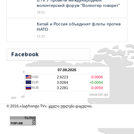
волонтерский форум "Волонтер говорит"
18:01
Китай и Россия объединят флоты против
НАТО
21:22
Facebook
07.08.2026
USD
2.6223
-0.0006
EUR
3.0264
+0.0004
RUB
3.2281
-0.0059
www.lari.ge
© 2016,«პატრიოტი TV». ყველა უფლება დაცულია.