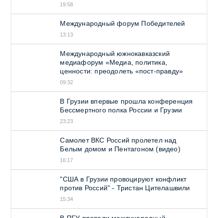
19:58
Международный форум Победителей
13:13
Международный южнокавказский
медиафорум «Медиа, политика,
ценности: преодолеть «пост-правду»
09:32
В Грузии впервые прошла конференция
Бессмертного полка России и Грузии
23:23
Самолет ВКС Россий пролетел над
Белым домом и Пентагоном (видео)
16:17
"США в Грузии провоцируют конфликт
против Россий" - Тристан Цителашвили
15:34
В ПГУ провели международный