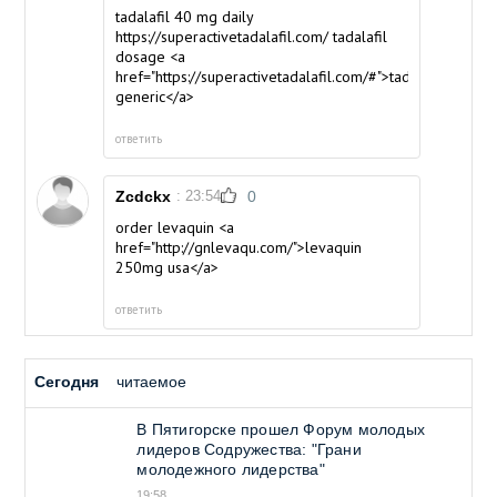
tadalafil 40 mg daily
https://superactivetadalafil.com/ tadalafil
dosage <a
href="https://superactivetadalafil.com/#">tadalafil
generic</a>
ответить
Zcdckx
: 23:54
0
order levaquin <a
href="http://gnlevaqu.com/">levaquin
250mg usa</a>
ответить
Сегодня
читаемое
В Пятигорске прошел Форум молодых
лидеров Содружества: "Грани
молодежного лидерства"
19:58