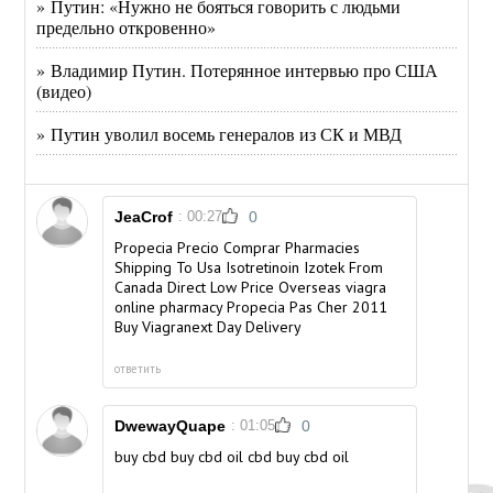
» Путин: «Нужно не бояться говорить с людьми
предельно откровенно»
» Владимир Путин. Потерянное интервью про США
(видео)
» Путин уволил восемь генералов из СК и МВД
JeaCrof
: 00:27
0
Propecia Precio Comprar Pharmacies
Shipping To Usa Isotretinoin Izotek From
Canada Direct Low Price Overseas
viagra
online pharmacy
Propecia Pas Cher 2011
Buy Viagranext Day Delivery
ответить
DwewayQuape
: 01:05
0
buy cbd
buy cbd oil
cbd buy cbd oil