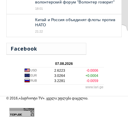
волонтерский форум "Волонтер говорит"
18:01
Китай и Россия объединят флоты против
НАТО
21:22
Facebook
07.08.2026
USD
2.6223
-0.0006
EUR
3.0264
+0.0004
RUB
3.2281
-0.0059
www.lari.ge
© 2016,«პატრიოტი TV». ყველა უფლება დაცულია.