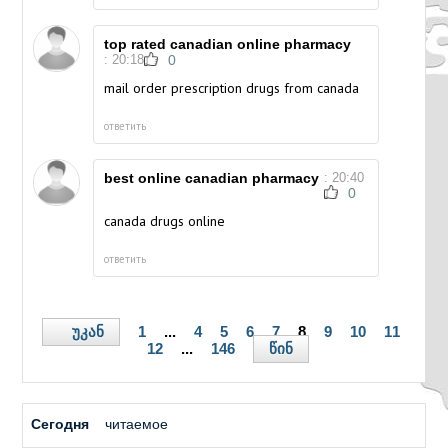
top rated canadian online pharmacy
: 20:18
0
mail order prescription drugs from canada
ответить
best online canadian pharmacy
: 20:40
0
canada drugs online
ответить
უკან
1
...
4
5
6
7
8
9
10
11
წინ
12
...
146
Сегодня
читаемое