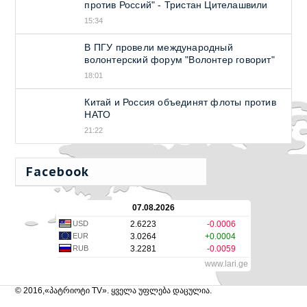
против Россий" - Тристан Цителашвили
15:34
В ПГУ провели международный
волонтерский форум "Волонтер говорит"
18:01
Китай и Россия объединят флоты против
НАТО
21:22
Facebook
07.08.2026
USD
2.6223
-0.0006
EUR
3.0264
+0.0004
RUB
3.2281
-0.0059
www.lari.ge
© 2016,«პატრიოტი TV». ყველა უფლება დაცულია.