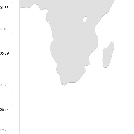
01:38
ить
05:59
ить
06:28
ить