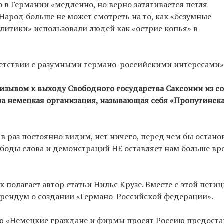
 в Германии «медленно, но верно затягивается петля
Народ больше не может смотреть на то, как «безумные
итики» использовали людей как «острие копья» в
ветствии с разумными германо-российскими интересами»
призывом к выходу Свободного государства Саксонии из со
ла немецкая организация, называющая себя «Пропутинск
 в раз постоянно видим, нет ничего, перед чем бы остано
ободы слова и демонстраций НЕ оставляет нам больше вр
к полагает автор статьи Нильс Крузе. Вместе с этой пети
ферендум о создании «Германо-Российской федерации».
ю «Немецкие граждане и фирмы просят Россию предоста