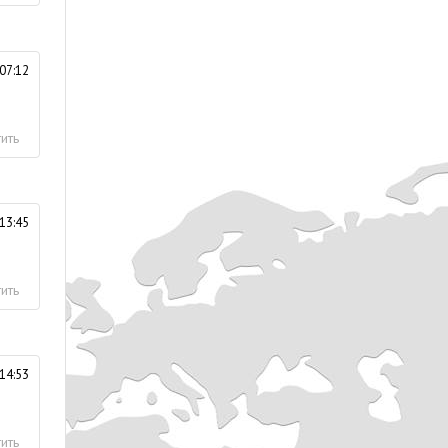
07:12
ить
13:45
ить
14:53
ить