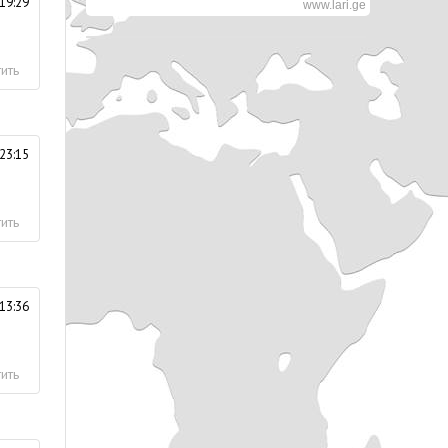
19:29
www.lari.ge
ить
23:15
ить
13:36
ить