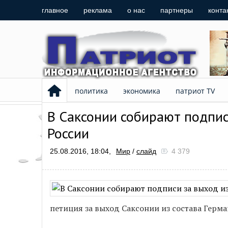
главное
реклама
о нас
партнеры
конта
политика
экономика
патриот TV
В Саксонии собирают подпис
России
25.08.2016, 18:04,
Мир
/
слайд
4 379
петиция за выход Саксонии из состава Герма