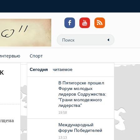
интервью
Спорт
к
Сегодня
читаемое
В Пятигорске прошел
Форум молодых
лидеров Содружества:
"Грани молодежного
лидерства"
19:58
пущена
Международный
форум Победителей
13:13