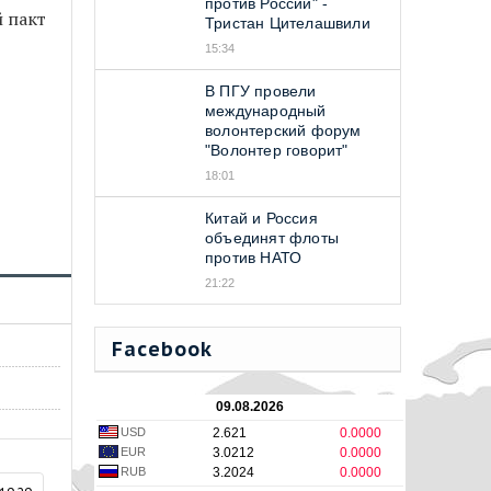
против Россий" -
й пакт
Тристан Цителашвили
15:34
В ПГУ провели
международный
волонтерский форум
"Волонтер говорит"
18:01
Китай и Россия
объединят флоты
против НАТО
21:22
Facebook
09.08.2026
USD
2.621
0.0000
EUR
3.0212
0.0000
RUB
3.2024
0.0000