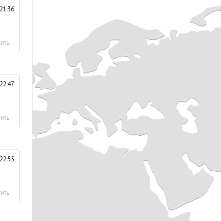
21:36
ить
22:47
ить
22:55
ить