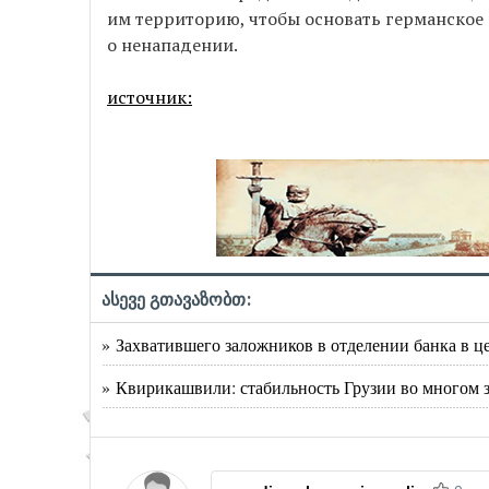
им территорию, чтобы основать германское г
о ненападении.
источник:
ასევე გთავაზობთ:
» Захватившего заложников в отделении банка в ц
» Квирикашвили: стабильность Грузии во многом 