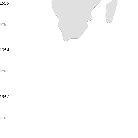
15:23
ить
19:54
ить
19:57
ить