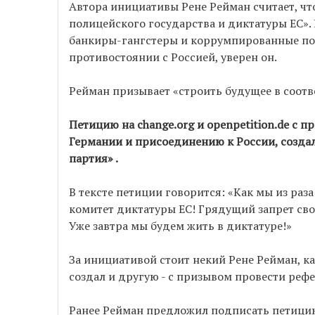
Автора инициативы Рене Рейман считает, что
полицейского государства и диктатуры ЕС». 
банкиры-гангстеры и коррумпированные пол
противостоянии с Россией, уверен он.
Рейман призывает «строить будущее в соот
Петицию на change.org и оpenpetition.de с 
Германии и присоединению к России, созда
партия» .
В тексте петиции говорится: «Как мы из раза
комитет диктатуры ЕС! Грядущий запрет св
Уже завтра мы будем жить в диктатуре!»
За инициативой стоит некий Рене Рейман, ка
создал и другую - с призывом провести ре
Ранее Рейман предложил подписать петици