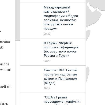
Международный
южнокавказский
медиафорум «Медиа,
политика, ценности:
преодолеть «пост-
правду»
.
09:32
става
В Грузии впервые
ая
прошла конференция
Бессмертного полка
России и Грузии
23:23
вился
емени!
Самолет ВКС Россий
пролетел над Белым
домом и Пентагоном
(видео)
цией он
16:17
"США в Грузии
провоцируют конфликт
вить