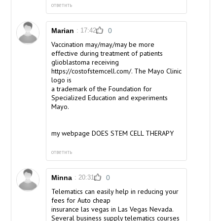
ответить
Marian
: 17:42
0
Vaccination may/may/may be more
effective during treatment of patients
glioblastoma receiving
https://costofstemcell.com/. The Mayo Clinic
logo is
a trademark of the Foundation for
Specialized Education and experiments
Mayo.
my webpage
DOES STEM CELL THERAPY
ответить
Minna
: 20:31
0
Telematics can easily help in reducing your
fees for Auto
cheap
insurance las vegas
in Las Vegas Nevada.
Several business supply telematics courses