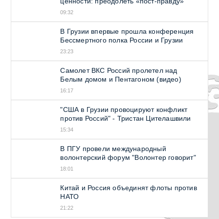
ценности: преодолеть «пост-правду»
09:32
В Грузии впервые прошла конференция
Бессмертного полка России и Грузии
23:23
Самолет ВКС Россий пролетел над
Белым домом и Пентагоном (видео)
16:17
"США в Грузии провоцируют конфликт
против Россий" - Тристан Цителашвили
15:34
В ПГУ провели международный
волонтерский форум "Волонтер говорит"
18:01
Китай и Россия объединят флоты против
НАТО
21:22