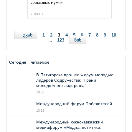
серьёзных мужчин.
ответить
უკან
1
2
3
4
5
6
7
8
9
10
წინ
...
123
Сегодня
читаемое
В Пятигорске прошел Форум молодых
лидеров Содружества: "Грани
молодежного лидерства"
19:58
Международный форум Победителей
13:13
Международный южнокавказский
медиафорум «Медиа, политика,