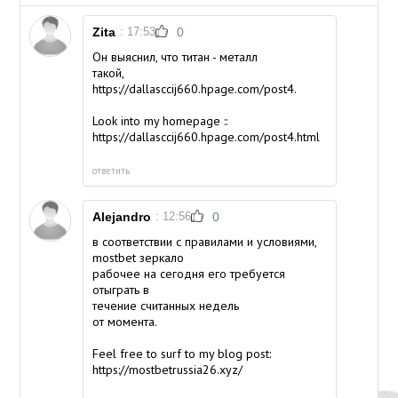
Zita
: 17:53
0
Он выяснил, что титан - металл
такой,
https://dallasccij660.hpage.com/post4.
Look into my homepage ::
https://dallasccij660.hpage.com/post4.html
ответить
Alejandro
: 12:56
0
в соответствии с правилами и условиями,
mostbet зеркало
рабочее на сегодня его требуется
отыграть в
течение считанных недель
от момента.
Feel free to surf to my blog post:
https://mostbetrussia26.xyz/