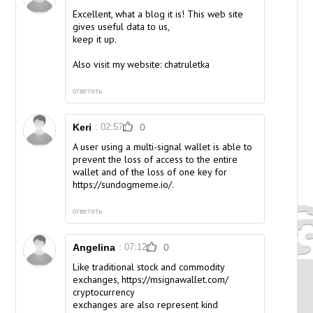
Excellent, what a blog it is! This web site
gives useful data to us,
keep it up.
Also visit my website:
chatruletka
ответить
Keri
: 02:57
0
A user using a multi-signal wallet is able to
prevent the loss of access to the entire
wallet and of the loss of one key for
https://
sundogmeme.io
/.
ответить
Angelina
: 07:12
0
Like traditional stock and commodity
exchanges,
https://msignawallet.com/
cryptocurrency
exchanges are also represent kind