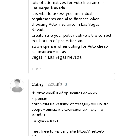
lots of alternatives for Auto Insurance in
Las Vegas Nevada.
It is vital to assess your individual
requirements and also finances when
choosing Auto Insurance in Las Vegas
Nevada.
Create sure your policy delivers the correct
equilibrium of protection and
also expense when opting for Auto
cheap
car insurance in las
vegas
in Las Vegas Nevada.
ответить
Cathy
: 22:02
0
★ огромный выбор всевозможных
игровые
автоматы на халяву: от традиционных до
современных и эксклюзивных - скучно
мелбет
не существует!
Feel free to visit my site
https://melbet-