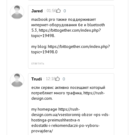
Jared
: 01:56
0
macbook pro также поддерживает
интернет-оборудования 6e и bluetooth
5.3, https://bittogether.com/index.php?
topic=19498.
my blog:
https://bittogether.com/index.php?
topic=19498.0
ответить
Trudi
: 12:18
0
если сервис активно посещают который
потребляет много трафика, https://rush-
design.com.
my homepage
https://rush-
design.com.ua/vsestoronnij-obzor-vps-vds-
hostinga-preimushhestva-n
edostatki-i-rekomendaczii-po-vyboru-
provajdera/