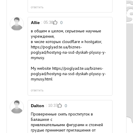
ответить
Allie
: 05:38
0
в общем и целом, серьезные научные
учреждения,
в числе которых cloudflare и hostgator,
https://poglyad.te.ua/biznes-
poglyad/hostyng-na-ssd-dyskah-plyusy-y-
mynusy.
My website
https://poglyad.te.ua/biznes-
poglyad/hostyng-na-ssd-dyskah-plyusy-y-
mynusy.html
ответить
Dalton
: 10:37
0
Проверенные
снять проституток в
Балашихе
с
привлекательными фигурами и стоячей
грудью принимают приглашения от