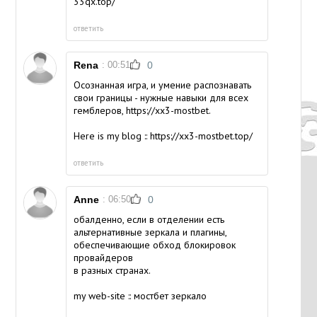
33qx.top/
ответить
Rena
: 00:51
0
Осознанная игра, и умение распознавать
свои границы - нужные навыки для всех
гемблеров, https://xx3-mostbet.
Here is my blog ::
https://xx3-mostbet.top/
ответить
Anne
: 06:50
0
обалденно, если в отделении есть
альтернативные зеркала и плагины,
обеспечивающие обход блокировок
провайдеров
в разных странах.
my web-site ::
мостбет зеркало