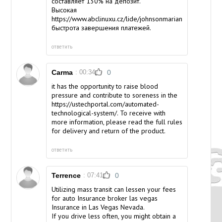
составляет 130% на депозит.
Высокая
https://www.abclinuxu.cz/lide/johnsonmariana
быстрота завершения платежей.
ответить
Carma
: 00:34
0
it has the opportunity to raise blood
pressure and contribute to soreness in the
https://ustechportal.com/automated-
technological-system/
. To receive with
more information, please read the full rules
for delivery and return of the product.
ответить
Terrence
: 07:41
0
Utilizing mass transit can lessen your fees
for
auto Insurance broker las vegas
Insurance in Las Vegas Nevada.
If you drive less often, you might obtain a