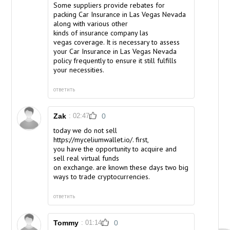
Some suppliers provide rebates for
packing Car Insurance in Las Vegas Nevada
along with various other
kinds of
insurance company las
vegas
coverage. It is necessary to assess
your Car Insurance in Las Vegas Nevada
policy frequently to ensure it still fulfills
your necessities.
ответить
Zak
: 02:47
0
today we do not sell
https://
myceliumwallet.io
/. first,
you have the opportunity to acquire and
sell real virtual funds
on exchange. are known these days two big
ways to trade cryptocurrencies.
ответить
Tommy
: 01:14
0