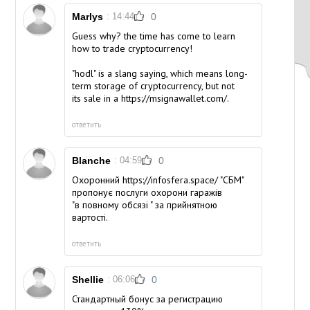
Marlys
: 14:44
0
Guess why? the time has come to learn
how to trade cryptocurrency!
"hodl" is a slang saying, which means long-
term storage of cryptocurrency, but not
its sale in a
https://msignawallet.com/
.
ответить
Blanche
: 04:59
0
Охоронний
https://infosfera.space/
"СБМ"
пропонує послуги охорони гаражів
"в повному обсязі " за прийнятною
вартості.
ответить
Shellie
: 06:06
0
Стандартный бонус за регистрацию