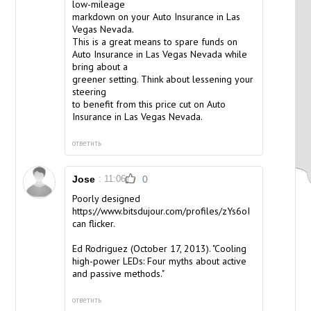
low-mileage
markdown on your Auto Insurance in Las
Vegas Nevada.
This is a great means to spare funds on
Auto Insurance in Las Vegas Nevada while
bring about a
greener setting. Think about lessening your
steering
to benefit from this price cut on Auto
Insurance in Las Vegas Nevada.
ответить
Jose
: 11:06
0
Poorly designed
https://www.bitsdujour.com/profiles/zYs6oI
can flicker.
Ed Rodriguez (October 17, 2013). "Cooling
high-power LEDs: Four myths about active
and passive methods."
ответить