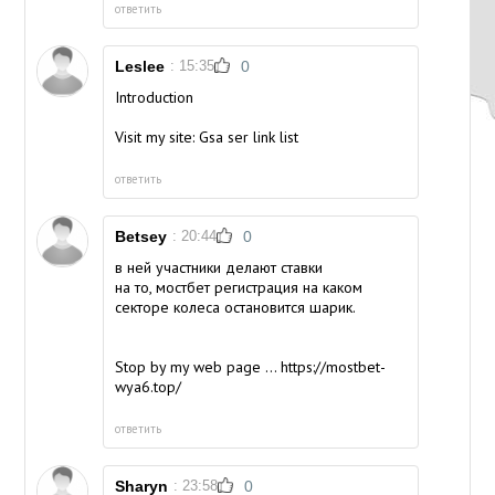
ответить
Leslee
: 15:35
0
Introduction
Visit my site:
Gsa ser link list
ответить
Betsey
: 20:44
0
в ней участники делают ставки
на то, мостбет регистрация на каком
секторе колеса остановится шарик.
Stop by my web page ...
https://mostbet-
wya6.top/
ответить
Sharyn
: 23:58
0