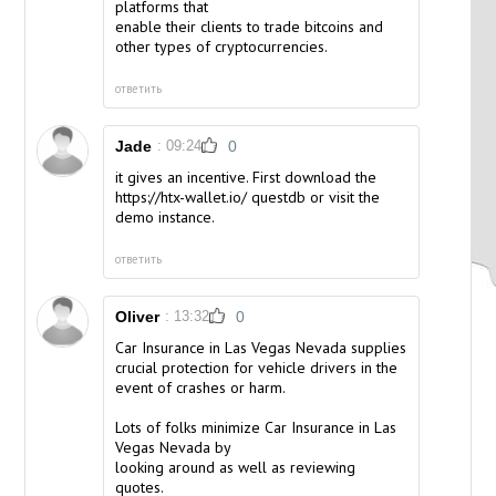
platforms that
enable their clients to trade bitcoins and
other types of cryptocurrencies.
ответить
Jade
: 09:24
0
it gives an incentive. First download the
https://htx-wallet.io/
questdb or visit the
demo instance.
ответить
Oliver
: 13:32
0
Car Insurance in Las Vegas Nevada supplies
crucial protection for vehicle drivers in the
event of crashes or harm.
Lots of folks minimize Car Insurance in Las
Vegas Nevada by
looking around as well as reviewing
quotes.