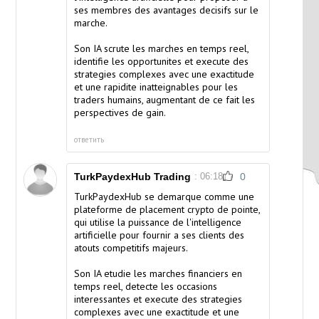
ses membres des avantages decisifs sur le
marche.
Son IA scrute les marches en temps reel,
identifie les opportunites et execute des
strategies complexes avec une exactitude
et une rapidite inatteignables pour les
traders humains, augmentant de ce fait les
perspectives de gain.
ответить
TurkPaydexHub Trading
: 06:18
0
TurkPaydexHub se demarque comme une
plateforme de placement crypto de pointe,
qui utilise la puissance de l'intelligence
artificielle pour fournir a ses clients des
atouts competitifs majeurs.
Son IA etudie les marches financiers en
temps reel, detecte les occasions
interessantes et execute des strategies
complexes avec une exactitude et une