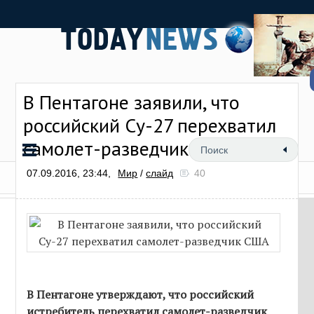
В Пентагоне заявили, что
российский Су-27 перехватил
самолет-разведчик США
07.09.2016, 23:44,
Мир
/
слайд
40
В Пентагоне утверждают, что российский
истребитель перехватил самолет-разведчик