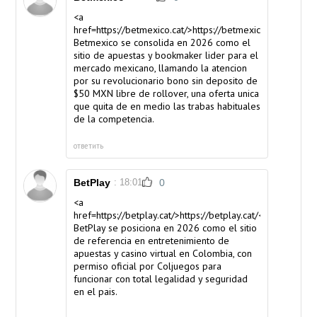
<a
href=https://betmexico.cat/>https://betmexico.cat/</a>
Betmexico se consolida en 2026 como el
sitio de apuestas y bookmaker lider para el
mercado mexicano, llamando la atencion
por su revolucionario bono sin deposito de
$50 MXN libre de rollover, una oferta unica
que quita de en medio las trabas habituales
de la competencia.
ответить
BetPlay
: 18:01
0
<a
href=https://betplay.cat/>https://betplay.cat/</a>
BetPlay se posiciona en 2026 como el sitio
de referencia en entretenimiento de
apuestas y casino virtual en Colombia, con
permiso oficial por Coljuegos para
funcionar con total legalidad y seguridad
en el pais.