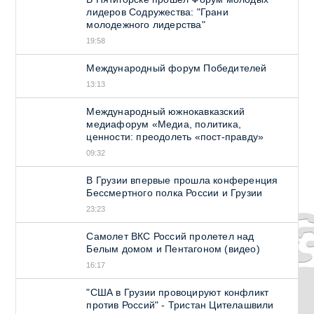
лидеров Содружества: "Грани
молодежного лидерства"
19:58
Международный форум Победителей
13:13
Международный южнокавказский
медиафорум «Медиа, политика,
ценности: преодолеть «пост-правду»
09:32
В Грузии впервые прошла конференция
Бессмертного полка России и Грузии
23:23
Самолет ВКС Россий пролетел над
Белым домом и Пентагоном (видео)
16:17
"США в Грузии провоцируют конфликт
против Россий" - Тристан Цителашвили