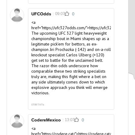
UFCOdds
: 09:07
0
<a
href="https://ufc327odds.com/">https://ufc327odds.com/
The upcoming UFC 327 light heavyweight
championship bout in Miami shapes up as a
legitimate pick’em for bettors, as ex-
champion Jiri Prochazka (-142) and on-a-roll
knockout specialist Carlos Ulberg (+120)
get set to battle for the unclaimed belt.
The razor-thin odds underscore how
comparable these two striking specialists
truly are, making this fight where a bet on
any side ultimately comes down to which
explosive approach you think will emerge
victorious.
ответить
CodereMexico
: 13:07
0
<a
href="https://codere.cat/">https://codere.cat/</a>