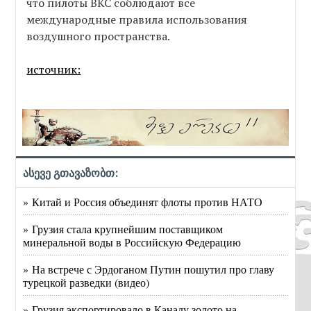
что пилоты ВКС соблюдают все
международные правила использования
воздушного пространства.
источник:
ასევე გთავაზობთ:
» Китай и Россия объединят флоты против НАТО
» Грузия стала крупнейшим поставщиком
минеральной воды в Российскую Федерацию
» На встрече с Эрдоганом Путин пошутил про главу
турецкой разведки (видео)
» Грузия экспортировало в Канаду золото на