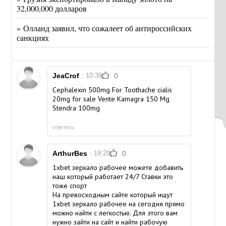
32,000,000 долларов
» Олланд заявил, что сожалеет об антироссийских
санкциях
JeaCrof
: 10:39
0
Cephalexin 500mg For Toothache
cialis
20mg for sale
Vente Kamagra 150 Mg
Stendra 100mg
ответить
ArthurBes
: 19:29
0
1xbet зеркало рабочее можете добавить
наш который работает 24/7
Ставки это
тоже спорт
На превосходным сайте который ищут
1xbet зеркало рабочее на сегодня прямо
можно найти с легкостью. Для этого вам
нужно зайти на сайт и найти рабочую