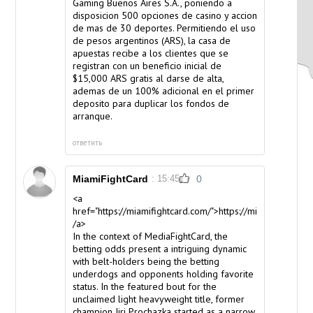
Gaming Buenos Aires S.A., poniendo a
disposicion 500 opciones de casino y accion
de mas de 30 deportes. Permitiendo el uso
de pesos argentinos (ARS), la casa de
apuestas recibe a los clientes que se
registran con un beneficio inicial de
$15,000 ARS gratis al darse de alta,
ademas de un 100% adicional en el primer
deposito para duplicar los fondos de
arranque.
ответить
MiamiFightCard
: 15:45
0
<a
href="https://miamifightcard.com/">https://miamifightcard
/a>
In the context of MediaFightCard, the
betting odds present a intriguing dynamic
with belt-holders being the betting
underdogs and opponents holding favorite
status. In the featured bout for the
unclaimed light heavyweight title, former
champion Jiri Prochazka started as a narrow