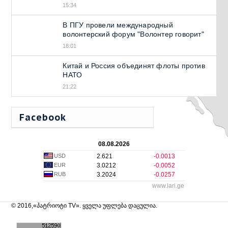
15:34
В ПГУ провели международный
волонтерский форум "Волонтер говорит"
18:01
Китай и Россия объединят флоты против
НАТО
21:22
Facebook
08.08.2026
USD
2.621
-0.0013
EUR
3.0212
-0.0052
RUB
3.2024
-0.0257
www.lari.ge
© 2016,«პატრიოტი TV». ყველა უფლება დაცულია.