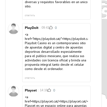
diversas y requisitos favorables en un unico
sitio.
ответить
PlayDoIt
: 09:41
0
<a
href="https://playdoit.cat/">https://playdoit.cat/</a>
Playdoit Casino es un contemporaneo sitio
de apuestas digital y centro de apuestas
deportivas desarrollado especialmente
para el publico mexicano, que realiza sus
actividades con licencia oficial y brinda una
propuesta integral tanto desde el celular
como desde el ordenador.
ответить
Playcet
: 14:16
0
<a
href=https://playcet.cat/>https://playcet.cat/</a>
Playcet es un espacio online para apuestas