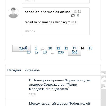
canadian pharmacies online
: 13:13
0
canadian pharmacies shipping to usa
ответить
უკან
1
...
10
11
12
13
14
15
წინ
16
17
18
...
236
Сегодня
читаемое
В Пятигорске прошел Форум молодых
лидеров Содружества: "Грани
молодежного лидерства"
19:58
Международный форум Победителей