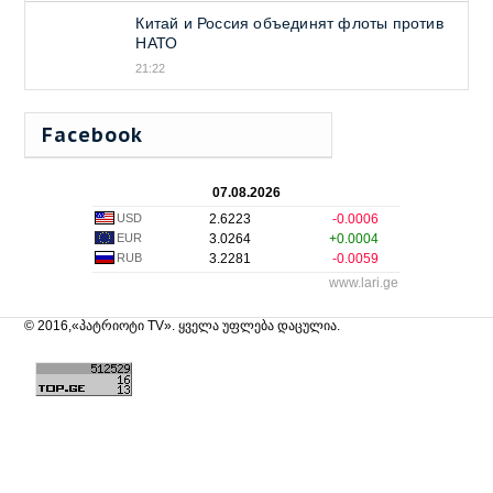
Китай и Россия объединят флоты против
НАТО
21:22
Facebook
07.08.2026
USD
2.6223
-0.0006
EUR
3.0264
+0.0004
RUB
3.2281
-0.0059
www.lari.ge
© 2016,«პატრიოტი TV». ყველა უფლება დაცულია.