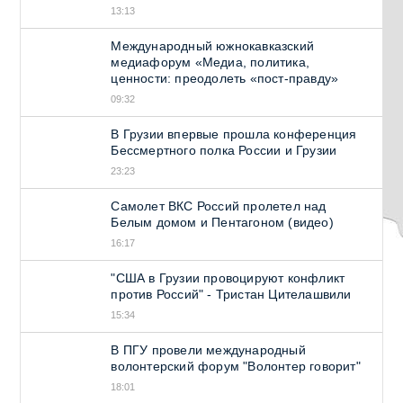
13:13
Международный южнокавказский
медиафорум «Медиа, политика,
ценности: преодолеть «пост-правду»
09:32
В Грузии впервые прошла конференция
Бессмертного полка России и Грузии
23:23
Самолет ВКС Россий пролетел над
Белым домом и Пентагоном (видео)
16:17
"США в Грузии провоцируют конфликт
против Россий" - Тристан Цителашвили
15:34
В ПГУ провели международный
волонтерский форум "Волонтер говорит"
18:01