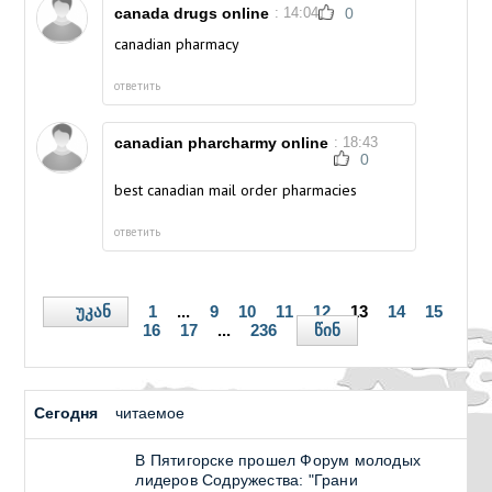
canada drugs online
: 14:04
0
canadian pharmacy
ответить
canadian pharcharmy online
: 18:43
0
best canadian mail order pharmacies
ответить
უკან
1
...
9
10
11
12
13
14
15
წინ
16
17
...
236
Сегодня
читаемое
В Пятигорске прошел Форум молодых
лидеров Содружества: "Грани