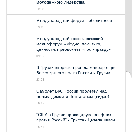
молодежного лидерства"
19:58
Международный форум Победителей
13:13
Международный южнокавказский
медиафорум «Медиа, политика,
ценности: преодолеть «пост-правду»
09:32
В Грузии впервые прошла конференция
Бессмертного полка России и Грузии
23:23
Самолет ВКС Россий пролетел над
Белым домом и Пентагоном (видео)
16:17
"США в Грузии провоцируют конфликт
против Россий" - Тристан Цителашвили
15:34