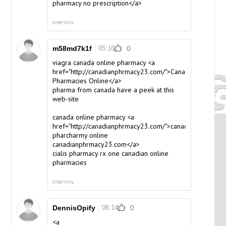
pharmacy no prescription</a>
ответить
m58md7k1f
: 05:16
0
viagra canada online pharmacy <a
href="http://canadianphrmacy23.com/">Canadian
Pharmacies Online</a>
pharma from canada
have a peek at this
web-site
canada online pharmacy <a
href="http://canadianphrmacy23.com/">canadian
pharcharmy online
canadianphrmacy23.com</a>
cialis pharmacy rx one
canadian online
pharmacies
ответить
DennisOpify
: 06:14
0
<a