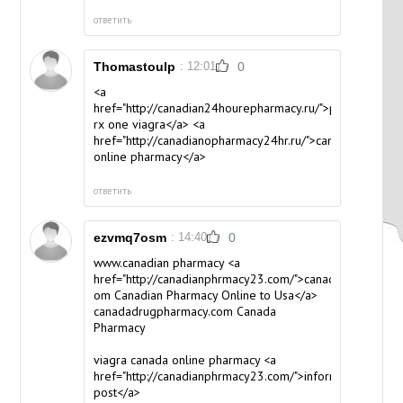
ответить
Thomastoulp
: 12:01
0
<a
href="http://canadian24hourepharmacy.ru/">pharmacy
rx one viagra</a> <a
href="http://canadianopharmacy24hr.ru/">canadian
online pharmacy</a>
ответить
ezvmq7osm
: 14:40
0
www.canadian pharmacy <a
href="http://canadianphrmacy23.com/">canadianpharmacy
om Canadian Pharmacy Online to Usa</a>
canadadrugpharmacy.com
Canada
Pharmacy
viagra canada online pharmacy <a
href="http://canadianphrmacy23.com/">informative
post</a>