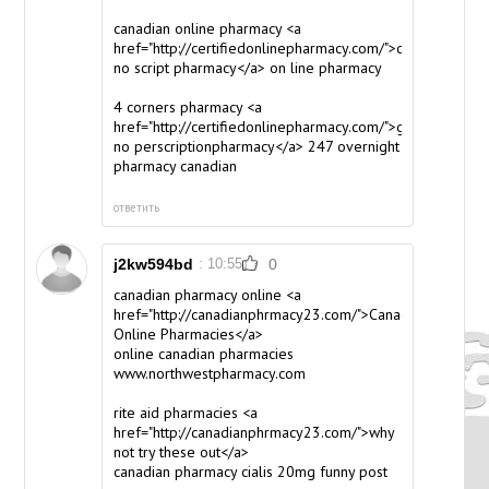
canadian online pharmacy <a
href="http://certifiedonlinepharmacy.com/">canadian
no script pharmacy</a> on line pharmacy
4 corners pharmacy <a
href="http://certifiedonlinepharmacy.com/">glucophage
no perscriptionpharmacy</a> 247 overnight
pharmacy canadian
ответить
j2kw594bd
: 10:55
0
canadian pharmacy online <a
href="http://canadianphrmacy23.com/">Canadian
Online Pharmacies</a>
online canadian pharmacies
www.northwestpharmacy.com
rite aid pharmacies <a
href="http://canadianphrmacy23.com/">why
not try these out</a>
canadian pharmacy cialis 20mg
funny post