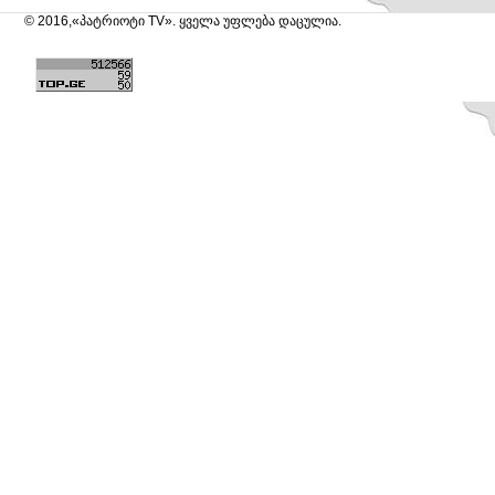
© 2016,«პატრიოტი TV». ყველა უფლება დაცულია.