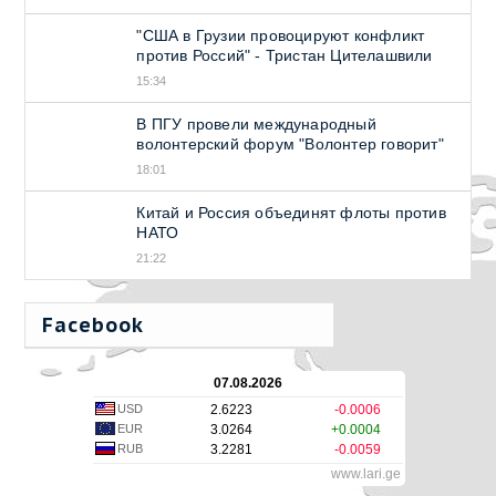
"США в Грузии провоцируют конфликт
против Россий" - Тристан Цителашвили
15:34
В ПГУ провели международный
волонтерский форум "Волонтер говорит"
18:01
Китай и Россия объединят флоты против
НАТО
21:22
Facebook
07.08.2026
USD
2.6223
-0.0006
EUR
3.0264
+0.0004
RUB
3.2281
-0.0059
www.lari.ge