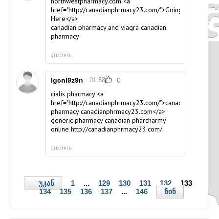
northwestpharmacy.com <a
href="http://canadianphrmacy23.com/">Going
Here</a>
canadian pharmacy and viagra
canadian
pharmacy
ответить
lgcnl9z9n
: 01:58
0
cialis pharmacy <a
href="http://canadianphrmacy23.com/">canadian
pharmacy canadianphrmacy23.com</a>
generic pharmacy
canadian pharcharmy
online http://canadianphrmacy23.com/
ответить
უკან
1
...
129
130
131
132
133
წინ
134
135
136
137
...
146