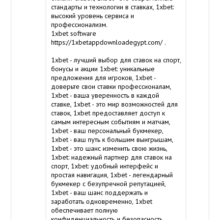
стандарты и технологии в ставках, 1xbet:
высокий уровень сервиса и
профессионализм.
1xbet software
https://1xbetappdownloadegypt.com/
.
1xbet - лучший выбор для ставок на спорт,
бонусы и акции 1xbet: уникальные
предложения для игроков, 1xbet -
доверьте свои ставки профессионалам,
1xbet - ваша уверенность в каждой
ставке, 1xbet - это мир возможностей для
ставок, 1xbet предоставляет доступ к
самым интересным событиям и матчам,
1xbet - ваш персональный букмекер,
1xbet - ваш путь к большим выигрышам,
1xbet - это шанс изменить свою жизнь,
1xbet: надежный партнер для ставок на
спорт, 1xbet: удобный интерфейс и
простая навигация, 1xbet - легендарный
букмекер с безупречной репутацией,
1xbet - ваш шанс поддержать и
заработать одновременно, 1xbet
обеспечивает полную
конфиденциальность и безопасность