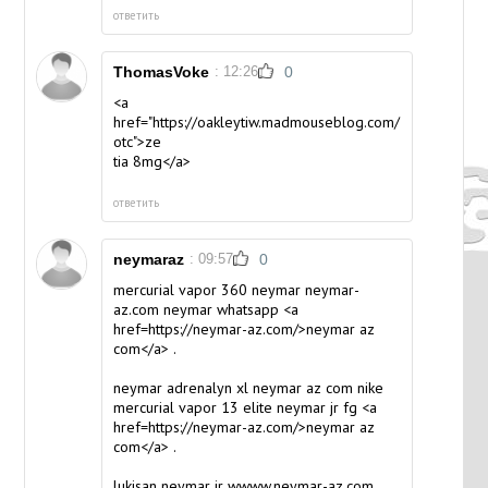
ответить
ThomasVoke
: 12:26
0
<a
href="https://oakleytiw.madmouseblog.com/3920826/co
otc">ze
tia 8mg</a>
ответить
neymaraz
: 09:57
0
mercurial vapor 360 neymar
neymar-
az.com
neymar whatsapp <a
href=https://neymar-az.com/>neymar az
com</a> .
neymar adrenalyn xl
neymar az com
nike
mercurial vapor 13 elite neymar jr fg <a
href=https://neymar-az.com/>neymar az
com</a> .
lukisan neymar jr
wwww.neymar-az.com