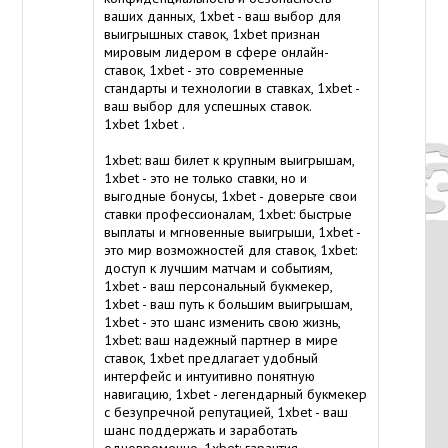
ваших данных, 1xbet - ваш выбор для
выигрышных ставок, 1xbet признан
мировым лидером в сфере онлайн-
ставок, 1xbet - это современные
стандарты и технологии в ставках, 1xbet -
ваш выбор для успешных ставок.
1xbet
1xbet
.
1xbet: ваш билет к крупным выигрышам,
1xbet - это не только ставки, но и
выгодные бонусы, 1xbet - доверьте свои
ставки профессионалам, 1xbet: быстрые
выплаты и мгновенные выигрыши, 1xbet -
это мир возможностей для ставок, 1xbet:
доступ к лучшим матчам и событиям,
1xbet - ваш персональный букмекер,
1xbet - ваш путь к большим выигрышам,
1xbet - это шанс изменить свою жизнь,
1xbet: ваш надежный партнер в мире
ставок, 1xbet предлагает удобный
интерфейс и интуитивно понятную
навигацию, 1xbet - легендарный букмекер
с безупречной репутацией, 1xbet - ваш
шанс поддержать и заработать
одновременно, 1xbet: гарантия