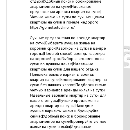
отдыха|Удобный поиск и бронирование
апартаментов на сутки|Идеальные
предложения аренды квартир на сутки|
Уютные жилье на сутки по лучшим ценам
квартиры на сутки в гомеле недорого
https://gomelsutochno.ru/
.
Лучшие предложения по аренде квартир
на сутки|Выберите лучшее жилье на
короткий срок|Квартиры на сутки в центре
города|Простой способ аренды квартиры
на короткий срок|Выбор апартаментов на
сутки по лучшим ценам|Идеальные
квартиры на сутки для вашего отдыха|
Привлекательные варианты аренды
квартир на сутки|Бронирование квартир на
сутки без лишних хлопот|Подборка самых
уютных вариантов аренды жилья на сутки|
Идеальные варианты квартир на сутки для
вашего отпуска|Лучшие предложения
аренды квартир на сутки|Находите
лучшие варианты жилья и бронируйте
сейчас|Удобный поиск и бронирование
апартаментов на сутки|Бронируйте уютное
жилье на сутки онлайн|Идеальные