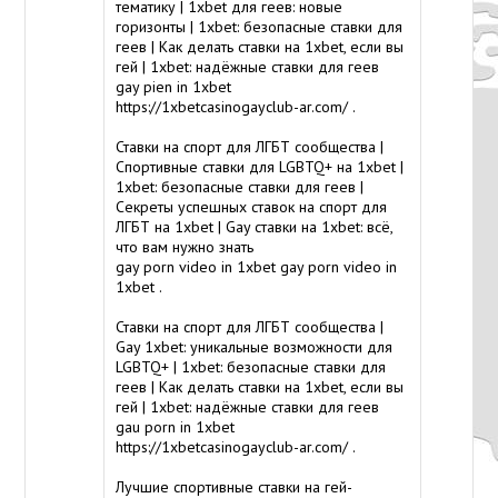
тематику | 1xbet для геев: новые
горизонты | 1xbet: безопасные ставки для
геев | Как делать ставки на 1xbet, если вы
гей | 1xbet: надёжные ставки для геев
gay pien in 1xbet
https://1xbetcasinogayclub-ar.com/
.
Ставки на спорт для ЛГБТ сообщества |
Спортивные ставки для LGBTQ+ на 1xbet |
1xbet: безопасные ставки для геев |
Секреты успешных ставок на спорт для
ЛГБТ на 1xbet | Gay ставки на 1xbet: всё,
что вам нужно знать
gay porn video in 1xbet
gay porn video in
1xbet
.
Ставки на спорт для ЛГБТ сообщества |
Gay 1xbet: уникальные возможности для
LGBTQ+ | 1xbet: безопасные ставки для
геев | Как делать ставки на 1xbet, если вы
гей | 1xbet: надёжные ставки для геев
gau porn in 1xbet
https://1xbetcasinogayclub-ar.com/
.
Лучшие спортивные ставки на гей-