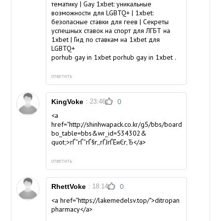
тематику | Gay 1xbet: уникальные
возможности для LGBTQ+ | 1xbet:
безопасные ставки для геев | Секреты
успешных ставок на спорт для ЛГБТ на
1xbet | Гид по ставкам на 1xbet для
LGBTQ+
porhub gay in 1xbet
porhub gay in 1xbet
.
ответить
KingVoke
: 23:46
0
<a
href="http://shinhwapack.co.kr/g5/bbs/board.php?
bo_table=bbs&wr_id=534302&
quot;>гЃ“гЃ“гЃ§г‚‚гЃЈгЃЁиЄ­г‚Ђ</a>
ответить
RhettVoke
: 18:14
0
<a href="https://lakemedelsv.top/">ditropan
pharmacy</a>