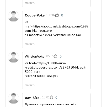
ответить
CooperVoke
: 03:07
0
<a
href="https://apollovisb.tusblogos.com/18994126/allergi
som-ikke-resultere
r-i-monet%C3%A6r-velstand">kilde</a>
ответить
WinstonVoke
: 05:35
0
<a href="https://15000-euro-
kredit.bloggerchest.com/22763104/kredit-
5000-euro
">Kredit 8000 Euro</a>
ответить
gay_kfsr
: 10:01
0
Лучшие спортивные ставки на гей-