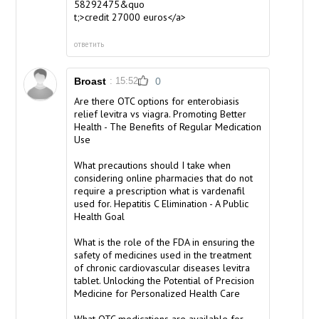
58292475&quo
t;>credit 27000 euros</a>
ответить
Broast
: 15:52
0
Are there OTC options for enterobiasis
relief
levitra vs viagra
. Promoting Better
Health - The Benefits of Regular Medication
Use
What precautions should I take when
considering online pharmacies that do not
require a prescription
what is vardenafil
used for
. Hepatitis C Elimination - A Public
Health Goal
What is the role of the FDA in ensuring the
safety of medicines used in the treatment
of chronic cardiovascular diseases
levitra
tablet
. Unlocking the Potential of Precision
Medicine for Personalized Health Care
What OTC medications are available for