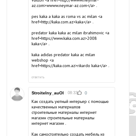
az.com>wwww.neymar-az.com</a> .
pes kaka
a kaka
as roma vs ac milan <a
href=http://kaka.com.az>kaka</a> .
predator kaka
kaka
ac milan ibrahimovic <a
href=https://www.kaka.com.az>2008
kaka</a> .
kaka adidas predator
kaka
ac milan
webshop <a
href=https://kaka.com.az>rikardo kaka</a> .
ответить
Stroitelny_auOl
: 08:33
0
Как создать уютный интерьер с помощью
качественных материалов
строительные материалы интернет
магазин
строительные материалы
интернет магазин
.
Как самостоятельно создать мебель из