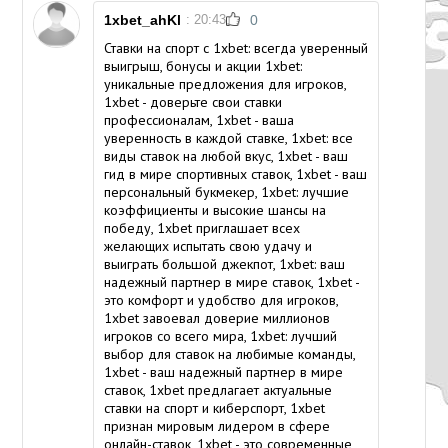
1xbet_ahKl
: 20:43
0
Ставки на спорт с 1xbet: всегда уверенный
выигрыш, бонусы и акции 1xbet:
уникальные предложения для игроков,
1xbet - доверьте свои ставки
профессионалам, 1xbet - ваша
уверенность в каждой ставке, 1xbet: все
виды ставок на любой вкус, 1xbet - ваш
гид в мире спортивных ставок, 1xbet - ваш
персональный букмекер, 1xbet: лучшие
коэффициенты и высокие шансы на
победу, 1xbet приглашает всех
желающих испытать свою удачу и
выиграть большой джекпот, 1xbet: ваш
надежный партнер в мире ставок, 1xbet -
это комфорт и удобство для игроков,
1xbet завоевал доверие миллионов
игроков со всего мира, 1xbet: лучший
выбор для ставок на любимые команды,
1xbet - ваш надежный партнер в мире
ставок, 1xbet предлагает актуальные
ставки на спорт и киберспорт, 1xbet
признан мировым лидером в сфере
онлайн-ставок, 1xbet - это современные