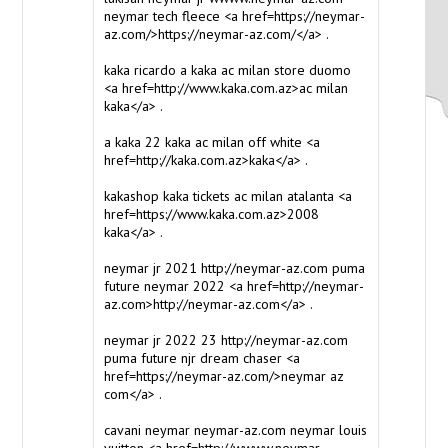
neymar tech fleece <a href=https://neymar-
az.com/>https://neymar-az.com/</a> .
kaka ricardo
a kaka
ac milan store duomo
<a href=http://www.kaka.com.az>ac milan
kaka</a> .
a kaka
22 kaka
ac milan off white <a
href=http://kaka.com.az>kaka</a> .
kakashop
kaka
tickets ac milan atalanta <a
href=https://www.kaka.com.az>2008
kaka</a> .
neymar jr 2021
http://neymar-az.com
puma
future neymar 2022 <a href=http://neymar-
az.com>http://neymar-az.com</a> .
neymar jr 2022 23
http://neymar-az.com
puma future njr dream chaser <a
href=https://neymar-az.com/>neymar az
com</a> .
cavani neymar
neymar-az.com
neymar louis
vuitton <a href=http://wwww.neymar-