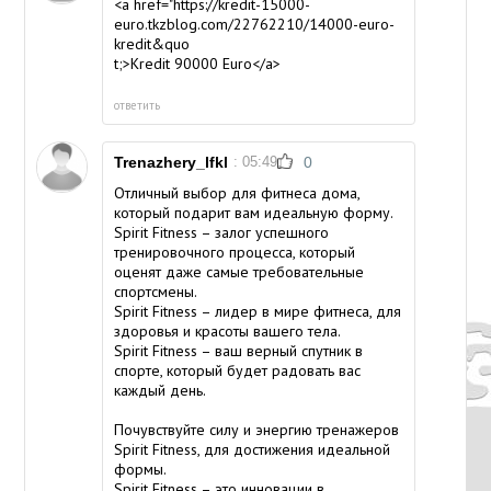
<a href="https://kredit-15000-
euro.tkzblog.com/22762210/14000-euro-
kredit&quo
t;>Kredit 90000 Euro</a>
ответить
Trenazhery_lfkl
: 05:49
0
Отличный выбор для фитнеса дома,
который подарит вам идеальную форму.
Spirit Fitness – залог успешного
тренировочного процесса, который
оценят даже самые требовательные
спортсмены.
Spirit Fitness – лидер в мире фитнеса, для
здоровья и красоты вашего тела.
Spirit Fitness – ваш верный спутник в
спорте, который будет радовать вас
каждый день.
Почувствуйте силу и энергию тренажеров
Spirit Fitness, для достижения идеальной
формы.
Spirit Fitness – это инновации в