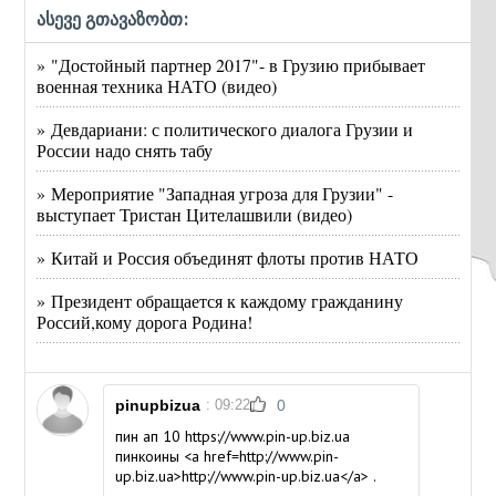
ასევე გთავაზობთ:
» "Достойный партнер 2017"- в Грузию прибывает
военная техника НАТО (видео)
» Девдариани: с политического диалога Грузии и
России надо снять табу
» Мероприятие "Западная угроза для Грузии" -
выступает Тристан Цителашвили (видео)
» Китай и Россия объединят флоты против НАТО
» Президент обращается к каждому гражданину
Россий,кому дорога Родина!
pinupbizua
: 09:22
0
пин ап 10
https://www.pin-up.biz.ua
пинкоины <a href=http://www.pin-
up.biz.ua>http://www.pin-up.biz.ua</a> .