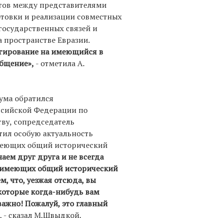
тов между представителями
товки и реализации совместных
осударственных связей и
 пространстве Евразии.
агирование на имеющийся в
общение»,
- отметила А.
ума обратился
ссийской Федерации по
ву, сопредседатель
етил особую актуальность
меющих общий исторический
аем друг друга и не всегда
, имеющих общий исторический
м, что, уезжая отсюда, вы
 которые когда-нибудь вам
важно! Пожалуй, это главный
, - сказал М.Швыдкой.