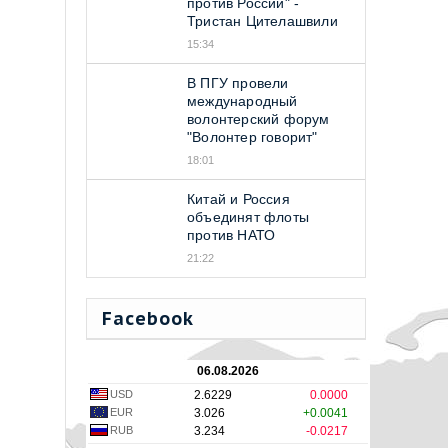
против Россий" -
Тристан Цителашвили
15:34
В ПГУ провели
международный
волонтерский форум
"Волонтер говорит"
18:01
Китай и Россия
объединят флоты
против НАТО
21:22
Facebook
06.08.2026
USD
2.6229
0.0000
EUR
3.026
+0.0041
RUB
3.234
-0.0217