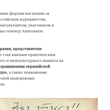
ники форума высказали за
оссийским журналистом,
онсультантом, участником и
ых телеигр Анатолием
разии, представители
н стал важным практическим
го и межкультурного диалога на
взращиванию евразийской
еде»
, а также повышению
телей молодежных
ов.