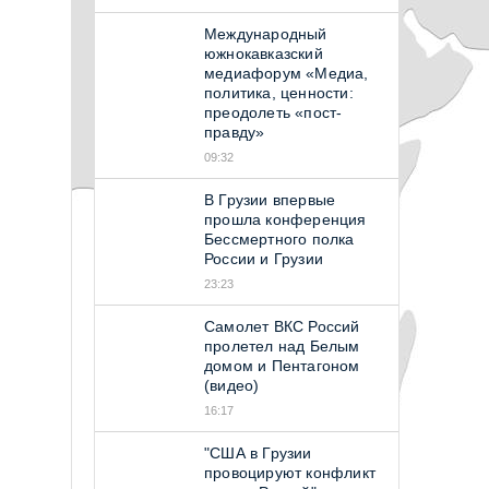
Международный
южнокавказский
медиафорум «Медиа,
политика, ценности:
преодолеть «пост-
правду»
09:32
В Грузии впервые
прошла конференция
Бессмертного полка
России и Грузии
23:23
Самолет ВКС Россий
пролетел над Белым
домом и Пентагоном
(видео)
16:17
"США в Грузии
провоцируют конфликт