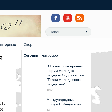
интервью
Спорт
я
Сегодня
читаемое
В Пятигорске прошел
Форум молодых
лидеров Содружества:
"Грани молодежного
лидерства"
19:58
Международный
017
форум Победителей
ри
13:13