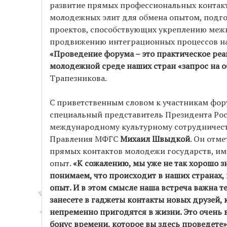
развитие прямых профессиональных контак
молодежных элит для обмена опытом, подго
проектов, способствующих укреплению межг
продвижению интеграционных процессов на
«Проведение форума – это практическое ре
молодежной среде наших стран «запрос на 
Трапезникова.
С приветственным словом к участникам фор
специальный представитель Президента Ро
международному культурному сотрудничест
Правления МФГС
Михаил Швыдкой
. Он отм
прямых контактов молодежи государств, и
опыт.
«К сожалению, мы уже не так хорошо зн
понимаем, что происходит в наших странах
опыт. И в этом смысле наша встреча важна те
занесете в гаджеты контакты новых друзей,
непременно пригодятся в жизни. Это очень 
бонус времени, которое вы здесь проведете»