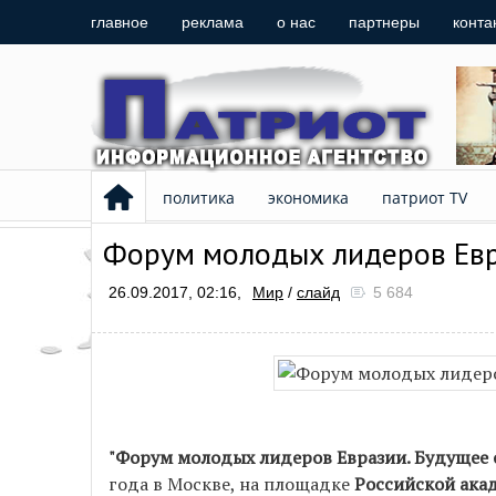
главное
реклама
о нас
партнеры
конта
политика
экономика
патриот TV
Форум молодых лидеров Евра
26.09.2017, 02:16,
Мир
/
слайд
5 684
"Форум молодых лидеров Евразии. Будущее 
года в Москве, на площадке
Российской ака