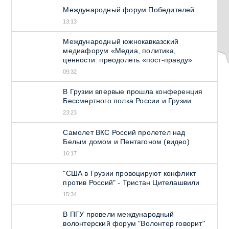
Международный форум Победителей
13:13
Международный южнокавказский
медиафорум «Медиа, политика,
ценности: преодолеть «пост-правду»
09:32
В Грузии впервые прошла конференция
Бессмертного полка России и Грузии
23:23
Самолет ВКС Россий пролетел над
Белым домом и Пентагоном (видео)
16:17
"США в Грузии провоцируют конфликт
против Россий" - Тристан Цителашвили
15:34
В ПГУ провели международный
волонтерский форум "Волонтер говорит"