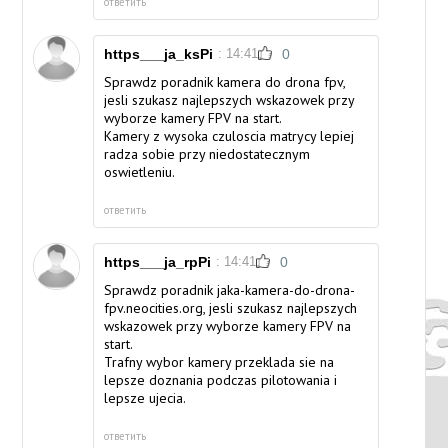
ответить
https___ja_ksPi
: 14:41
0
Sprawdz poradnik
kamera do drona fpv
,
jesli szukasz najlepszych wskazowek przy
wyborze kamery FPV na start.
Kamery z wysoka czuloscia matrycy lepiej
radza sobie przy niedostatecznym
oswietleniu.
ответить
https___ja_rpPi
: 14:41
0
Sprawdz poradnik
jaka-kamera-do-drona-
fpv.neocities.org
, jesli szukasz najlepszych
wskazowek przy wyborze kamery FPV na
start.
Trafny wybor kamery przeklada sie na
lepsze doznania podczas pilotowania i
lepsze ujecia.
ответить