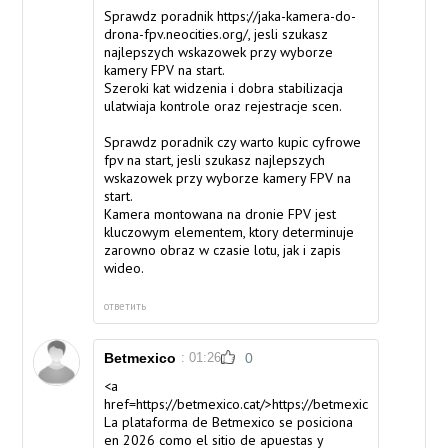
Sprawdz poradnik
https://jaka-kamera-do-
drona-fpv.neocities.org/
, jesli szukasz
najlepszych wskazowek przy wyborze
kamery FPV na start.
Szeroki kat widzenia i dobra stabilizacja
ulatwiaja kontrole oraz rejestracje scen.
Sprawdz poradnik
czy warto kupic cyfrowe
fpv na start
, jesli szukasz najlepszych
wskazowek przy wyborze kamery FPV na
start.
Kamera montowana na dronie FPV jest
kluczowym elementem, ktory determinuje
zarowno obraz w czasie lotu, jak i zapis
wideo.
ответить
Betmexico
: 01:26
0
<a
href=https://betmexico.cat/>https://betmexico.cat/</a>
La plataforma de Betmexico se posiciona
en 2026 como el sitio de apuestas y