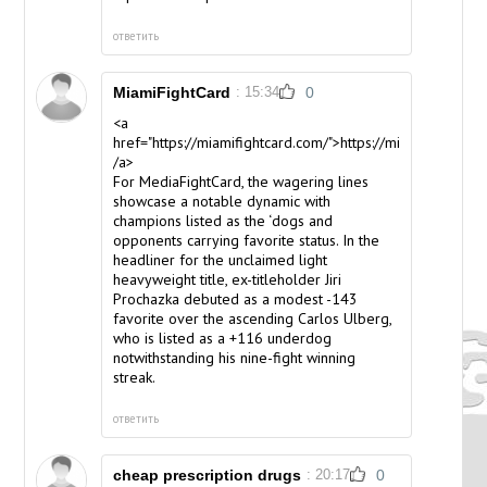
ответить
MiamiFightCard
: 15:34
0
<a
href="https://miamifightcard.com/">https://miamifightcard
/a>
For MediaFightCard, the wagering lines
showcase a notable dynamic with
champions listed as the ‘dogs and
opponents carrying favorite status. In the
headliner for the unclaimed light
heavyweight title, ex-titleholder Jiri
Prochazka debuted as a modest -143
favorite over the ascending Carlos Ulberg,
who is listed as a +116 underdog
notwithstanding his nine-fight winning
streak.
ответить
cheap prescription drugs
: 20:17
0