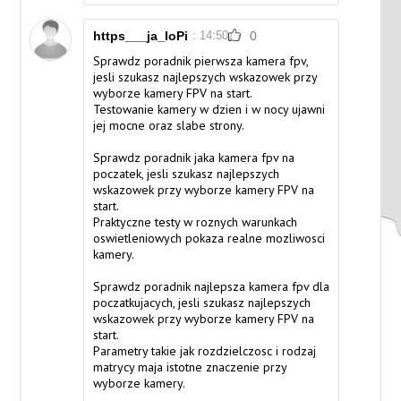
https___ja_loPi
: 14:50
0
Sprawdz poradnik
pierwsza kamera fpv
,
jesli szukasz najlepszych wskazowek przy
wyborze kamery FPV na start.
Testowanie kamery w dzien i w nocy ujawni
jej mocne oraz slabe strony.
Sprawdz poradnik
jaka kamera fpv na
poczatek
, jesli szukasz najlepszych
wskazowek przy wyborze kamery FPV na
start.
Praktyczne testy w roznych warunkach
oswietleniowych pokaza realne mozliwosci
kamery.
Sprawdz poradnik
najlepsza kamera fpv dla
poczatkujacych
, jesli szukasz najlepszych
wskazowek przy wyborze kamery FPV na
start.
Parametry takie jak rozdzielczosc i rodzaj
matrycy maja istotne znaczenie przy
wyborze kamery.