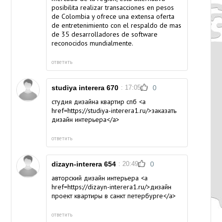
posibilita realizar transacciones en pesos
de Colombia y ofrece una extensa oferta
de entretenimiento con el respaldo de mas
de 35 desarrolladores de software
reconocidos mundialmente.
ответить
studiya interera 670
: 17:05
0
студия дизайна квартир спб <a
href=https://studiya-interera1.ru/>заказать
дизайн интерьера</a>
ответить
dizayn-interera 654
: 20:49
0
авторский дизайн интерьера <a
href=https://dizayn-interera1.ru/>дизайн
проект квартиры в санкт петербурге</a>
ответить