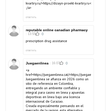
kvartiry.ru/>https://dizayn-proekt-kvartiry.ru<
;/a>
ответить
reputable online canadian pharmacy
: 13:55
0
prescription drug assistance
ответить
Juegaenlinea
: 16:07
0
<a
href=https://juegaenlinea.cat/>https://juegaenlinea.cat/</
Juegaenlinea se afianza en 2026 como un
sitio de referencia en Colombia,
entregando un ambiente confiable y
integral para casino en linea y apuestas
deportivas en linea bajo una licencia
internacional de Curazao.
Creada especialmente pensando en el
mercado de la region, esta alternativa