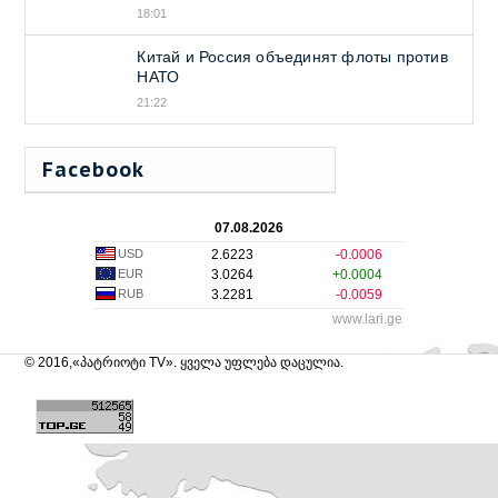
18:01
Китай и Россия объединят флоты против
НАТО
21:22
Facebook
07.08.2026
USD
2.6223
-0.0006
EUR
3.0264
+0.0004
RUB
3.2281
-0.0059
www.lari.ge
© 2016,«პატრიოტი TV». ყველა უფლება დაცულია.