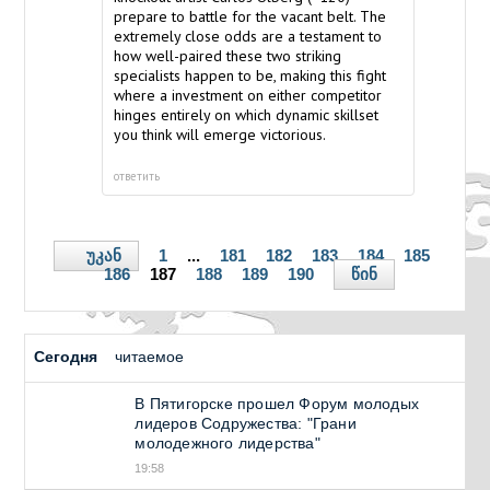
prepare to battle for the vacant belt. The
extremely close odds are a testament to
how well-paired these two striking
specialists happen to be, making this fight
where a investment on either competitor
hinges entirely on which dynamic skillset
you think will emerge victorious.
ответить
უკან
1
...
181
182
183
184
185
წინ
186
187
188
189
190
Сегодня
читаемое
В Пятигорске прошел Форум молодых
лидеров Содружества: "Грани
молодежного лидерства"
19:58