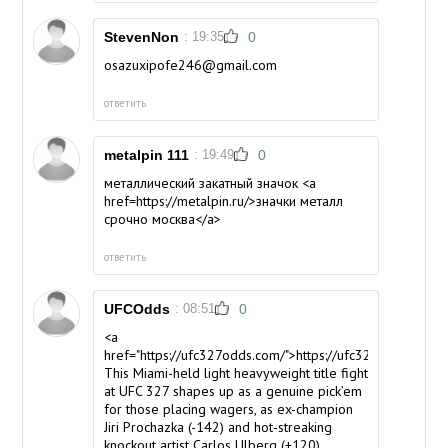
StevenNon
: 19:35
0
osazuxipofe246@gmail.com
ответить
metalpin 111
: 19:49
0
металлический закатный значок <a
href=https://metalpin.ru/>значки металл
срочно москва</a>
ответить
UFCOdds
: 08:51
0
<a
href="https://ufc327odds.com/">https://ufc327odds.com/
This Miami-held light heavyweight title fight
at UFC 327 shapes up as a genuine pick’em
for those placing wagers, as ex-champion
Jiri Prochazka (-142) and hot-streaking
knockout artist Carlos Ulberg (+120)