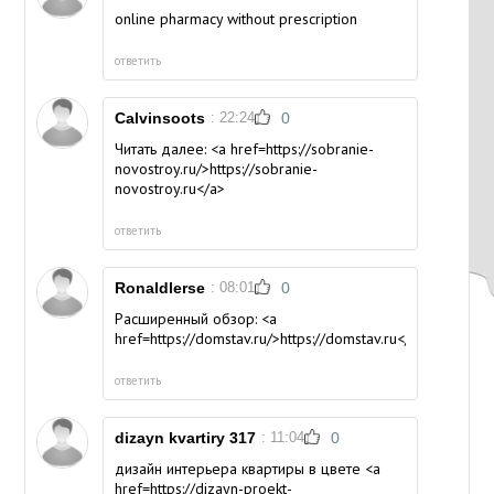
online pharmacy without prescription
ответить
Calvinsoots
: 22:24
0
Читать далее: <a href=https://sobranie-
novostroy.ru/>https://sobranie-
novostroy.ru</a>
ответить
Ronaldlerse
: 08:01
0
Расширенный обзор: <a
href=https://domstav.ru/>https://domstav.ru</a>
ответить
dizayn kvartiry 317
: 11:04
0
дизайн интерьера квартиры в цвете <a
href=https://dizayn-proekt-