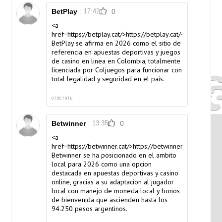
BetPlay
: 17:42
0
<a
href=https://betplay.cat/>https://betplay.cat/</a>
BetPlay se afirma en 2026 como el sitio de
referencia en apuestas deportivas y juegos
de casino en linea en Colombia, totalmente
licenciada por Coljuegos para funcionar con
total legalidad y seguridad en el pais.
ответить
Betwinner
: 13:35
0
<a
href=https://betwinner.cat/>https://betwinner.cat/</a>
Betwinner se ha posicionado en el ambito
local para 2026 como una opcion
destacada en apuestas deportivas y casino
online, gracias a su adaptacion al jugador
local con manejo de moneda local y bonos
de bienvenida que ascienden hasta los
94.250 pesos argentinos.