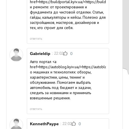
href=https://buildportal.kyiv.ua/>https://buildportal.kyiv.u
и ремонте: от проектирования и
фундамента до чистовой отделки. Статьи,
гайды, калькуляторы и кейсы. Полезно для
застройщиков, мастеров, дизайнеров и
тех, кто строит для себя.
ответить
Gabrieldip
: 22:02
0
Авто портал <a
href=https://autoblog.kyiv.ua/>https://autoblog.kyiv.ua</a
о машинах и технологиях: обзоры,
характеристики, цены, тюнинг и
обслуживание. Помогаем выбрать
автомобиль под бюджет и задачи,
следить за новинками и принимать
взвешенные решения.
ответить
KennethPaype
: 22:02
0