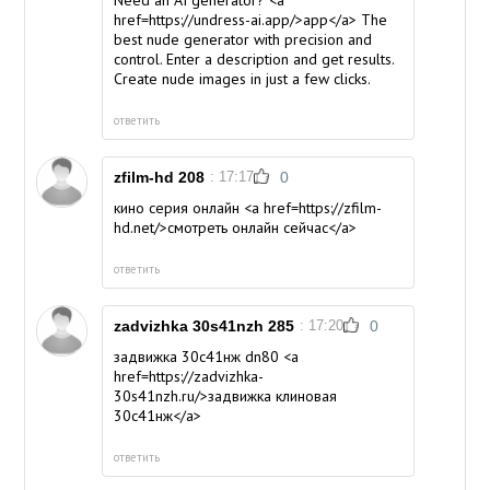
href=https://undress-ai.app/>app</a> The
best nude generator with precision and
control. Enter a description and get results.
Create nude images in just a few clicks.
ответить
zfilm-hd 208
: 17:17
0
кино серия онлайн <a href=https://zfilm-
hd.net/>смотреть онлайн сейчас</a>
ответить
zadvizhka 30s41nzh 285
: 17:20
0
задвижка 30с41нж dn80 <a
href=https://zadvizhka-
30s41nzh.ru/>задвижка клиновая
30с41нж</a>
ответить