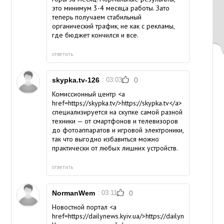
это минимум 3-4 месяца работы. Зато
теперь получаем стабильный
органический трафик, не как с рекламы,
где бюджет кончился и все.
ответить
skypka.tv-126
: 03:03
0
Комиссионный центр <a
href=https://skypka.tv/>https://skypka.tv</a>
специализируется на скупке самой разной
техники — от смартфонов и телевизоров
до фотоаппаратов и игровой электроники,
так что выгодно избавиться можно
практически от любых лишних устройств.
ответить
NormanWem
: 03:11
0
Новостной портал <a
href=https://dailynews.kyiv.ua/>https://dailynews.kyiv.ua<