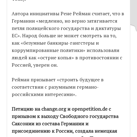
Автора инициативы Рене Рейман считает, что в
Германии «медленно, но верно затягивается
петля полицейского государства и диктатуры
ЕС». Народ больше не может смотреть на то,
как «безумные банкиры-гангстеры и
коррумпированные политики» использовали
людей как «острие копья» в противостоянии с
Россией, уверен он.
Рейман призывает «строить будущее в
соответствии с разумными германо-
российскими интересами».
Петицию на change.org и оpenpetition.de с
призывом к выходу Свободного государства
Саксонии из состава Германии и
присоединению к России, создала немецкая