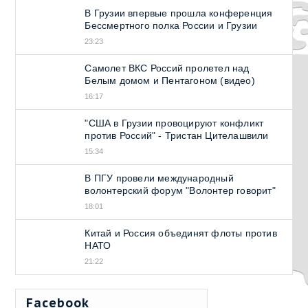
В Грузии впервые прошла конференция
Бессмертного полка России и Грузии
23:23
Самолет ВКС Россий пролетел над
Белым домом и Пентагоном (видео)
16:17
"США в Грузии провоцируют конфликт
против Россий" - Тристан Цителашвили
15:34
В ПГУ провели международный
волонтерский форум "Волонтер говорит"
18:01
Китай и Россия объединят флоты против
НАТО
21:22
Facebook