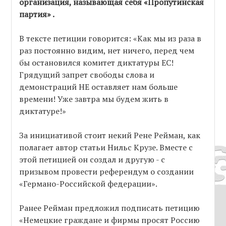
организация, называющая себя «Пропутинская
партия» .
В тексте петиции говорится: «Как мы из раза в
раз постоянно видим, нет ничего, перед чем
бы остановился комитет диктатуры ЕС!
Грядущий запрет свободы слова и
демонстраций НЕ оставляет нам больше
времени! Уже завтра мы будем жить в
диктатуре!»
За инициативой стоит некий Рене Рейман, как
полагает автор статьи Нильс Крузе. Вместе с
этой петицией он создал и другую - с
призывом провести референдум о создании
«Германо-Российской федерации».
Ранее Рейман предложил подписать петицию
«Немецкие граждане и фирмы просят Россию