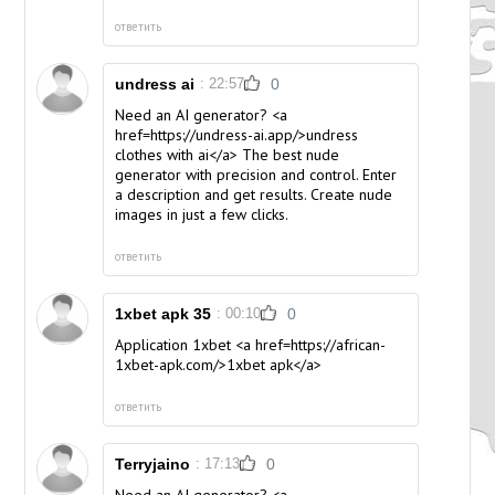
ответить
undress ai
: 22:57
0
Need an AI generator? <a
href=https://undress-ai.app/>undress
clothes with ai</a> The best nude
generator with precision and control. Enter
a description and get results. Create nude
images in just a few clicks.
ответить
1xbet apk 35
: 00:10
0
Application 1xbet <a href=https://african-
1xbet-apk.com/>1xbet apk</a>
ответить
Terryjaino
: 17:13
0
Need an AI generator? <a